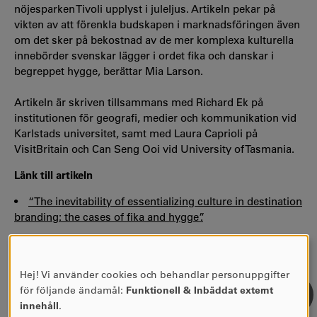
nöjesparken Tivoli upplyst i juleljus. Artikeln pekar på
vikten av att förenkla budskapen i marknadsföringen även
om det sker på bekostnad av de mer komplexa kulturella
innebörder svenskar lägger i ordet fika och danskar i
begreppet hygge, berättar Mia Larson.
Artikeln är skriven tillsammans med Richard Ek på
institutionen för geografi, medier och kommunikation vid
Karlstads universitet, samt med Laura Caprioli på
VisitBritain och Can Seng Ooi vid University of Tasmania.
Länk till artikeln
•
“The inevitability of essentializing culture in destination
branding: the cases of fika and hygge”.
Hej! Vi använder cookies och behandlar personuppgifter
ANVÄNDNING
för följande ändamål:
Funktionell & Inbäddat externt
AV
innehåll
.
PERSONUPPGIFTER