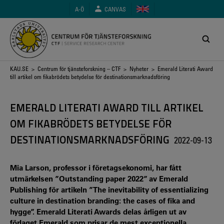
Hoppa
A-Ö
CANVAS
till
huvudinnehåll
Länkstig
KAU.SE
>
Centrum för tjänsteforskning – CTF
>
Nyheter
> Emerald Literati Award
till artikel om fikabrödets betydelse för destinationsmarknadsföring
EMERALD LITERATI AWARD TILL ARTIKEL
OM FIKABRÖDETS BETYDELSE FÖR
DESTINATIONSMARKNADSFÖRING
2022-09-13
Mia Larson, professor i företagsekonomi, har fått
utmärkelsen ”Outstanding paper 2022” av Emerald
Publishing för artikeln ”The inevitability of essentializing
culture in destination branding: the cases of fika and
hygge”. Emerald Literati Awards delas årligen ut av
förlaget Emerald som prisar de mest exceptionella