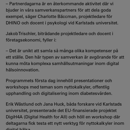
– Partnerdagarna är en återkommande aktivitet där vi
bjuder in våra samverkanspartners för att dela goda
exempel, säger Charlotte Bäccman, projektledare för
DHINO och docent i psykologi vid Karlstads universitet.
Jakob Trischler, biträdande projektledare och docent i
företagsekonomi, fyller i:
– Det är unikt att samla så många olika kompetenser på
ett ställe. Den här typen av samverkan är avgörande för att
kunna möta komplexa samhällsutmaningar inom digital
hälsoinnovation.
Programmets första dag innehöll presentationer och
workshops med teman som nyttokalkyler, offentlig
upphandling och digitalisering inom diabetesvården.
Erik Wästlund och Jana Huck, båda forskare vid Karlstads
universitet, presenterade det EU-finansierade projektet
DigiH4A (Digital Health for All) och höll en workshop där
deltagarna fick testa ett nytt verktyg för nyttokalkyler inom
digital hälsa.