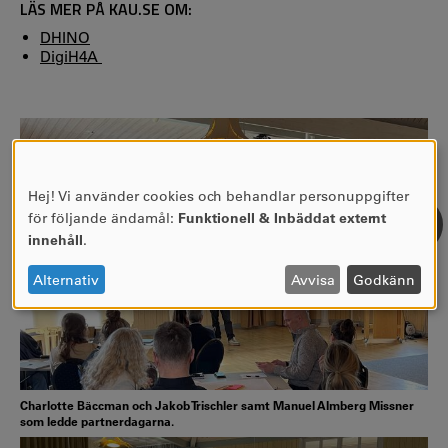
LÄS MER PÅ KAU.SE OM:
DHINO
DigiH4A
Hej! Vi använder cookies och behandlar personuppgifter
ANVÄNDNING
för följande ändamål:
Funktionell & Inbäddat externt
AV
innehåll
.
PERSONUPPGIFTER
OCH
Alternativ
Avvisa
Godkänn
COOKIES
Charlotte Bäccman och Jakob Trischler samt Manuel Almberg Missner
som ledde partnerdagarna.