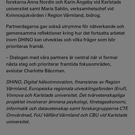
forskarna Anna Nordin och Karin Ängeby vid Karlstads
universitet samt Maria Sahlin, verksamhetschef vid
Kvinnosjukvården i Region Värmland, bidrog.
Partnerdagarna gav också utrymme för nätverkande och
gemensamma reflektioner kring hur det fortsatta arbetet
inom DHINO kan utvecklas och vilka frågor som bör
prioriteras framåt.
– Dialogen med våra partners är central när vi formar
nästa steg och prioriterar framtida fokusområden,
avslutar Charlotte Bäccman.
DHINO, Digital hälsoinnovation, finansieras av Region
Värmland, Europeiska regionala utvecklingsfonden (Eruf),
Vinnova och Karlstads universitet. Det tvärvetenskapliga
projektet involverar ämnena psykologi, företagsekonomi,
informatik och datavetenskap samt forskargrupperna CTF,
Omvårdnad, FoU Välfärd Värmland och CBU vid Karlstads
universitet.