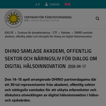
Hoppa
A-Ö
CANVAS
till
huvudinnehåll
Länkstig
KAU.SE
>
Centrum för tjänsteforskning – CTF
>
Nyheter
> DHINO samlade
akademi, offentlig sektor och näringsliv för dialog om digital hälsoinnovation
DHINO SAMLADE AKADEMI, OFFENTLIG
SEKTOR OCH NÄRINGSLIV FÖR DIALOG OM
DIGITAL HÄLSOINNOVATION
2026-04-17
Den 14–15 april arrangerade DHINO partnerdagarna där
ett 30-tal representanter från akademi, offentlig sektor
och näringsliv samlades för att utbyta erfarenheter och
diskutera utvecklingen av digital hälsoinnovation i hälso-
och sjukvården.