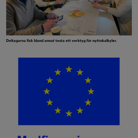
Deltagarna fick bland annat testa ett verktyg för nyttokalkyler.