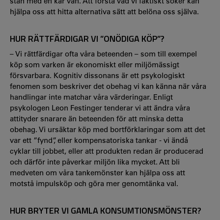
stan med en kär vän. Att förstå vad vi faktiskt söker kan
hjälpa oss att hitta alternativa sätt att belöna oss själva.
HUR RÄTTFÄRDIGAR VI ”ONÖDIGA KÖP”?
– Vi rättfärdigar ofta våra beteenden – som till exempel
köp som varken är ekonomiskt eller miljömässigt
försvarbara. Kognitiv dissonans är ett psykologiskt
fenomen som beskriver det obehag vi kan känna när våra
handlingar inte matchar våra värderingar. Enligt
psykologen Leon Festinger tenderar vi att ändra våra
attityder snarare än beteenden för att minska detta
obehag. Vi ursäktar köp med bortförklaringar som att det
var ett ”fynd”, eller kompensatoriska tankar - vi ändå
cyklar till jobbet, eller att produkten redan är producerad
och därför inte påverkar miljön lika mycket. Att bli
medveten om våra tankemönster kan hjälpa oss att
motstå impulsköp och göra mer genomtänka val.
HUR BRYTER VI GAMLA KONSUMTIONSMÖNSTER?