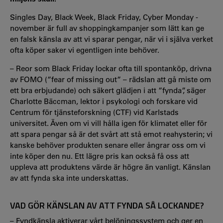
Singles Day, Black Week, Black Friday, Cyber Monday -
november är full av shoppingkampanjer som lätt kan ge
en falsk känsla av att vi sparar pengar, när vi i själva verket
ofta köper saker vi egentligen inte behöver.
– Reor som Black Friday lockar ofta till spontanköp, drivna
av FOMO (”fear of missing out” – rädslan att gå miste om
ett bra erbjudande) och säkert glädjen i att ”fynda”, säger
Charlotte Bäccman, lektor i psykologi och forskare vid
Centrum för tjänsteforskning (CTF) vid Karlstads
universitet. Även om vi vill hålla igen för klimatet eller för
att spara pengar så är det svårt att stå emot reahysterin; vi
kanske behöver produkten senare eller ångrar oss om vi
inte köper den nu. Ett lägre pris kan också få oss att
uppleva att produktens värde är högre än vanligt. Känslan
av att fynda ska inte underskattas.
VAD GÖR KÄNSLAN AV ATT FYNDA SÅ LOCKANDE?
– Fyndkänsla aktiverar vårt belöningssystem och ger en