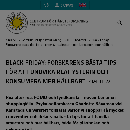
Hoppa
A-Ö
CANVAS
till
huvudinnehåll
Länkstig
KAU.SE
>
Centrum för tjänsteforskning – CTF
>
Nyheter
> Black Friday:
Forskarens bästa tips för att undvika reahysterin och konsumera mer hållbart
BLACK FRIDAY: FORSKARENS BÄSTA TIPS
FÖR ATT UNDVIKA REAHYSTERIN OCH
KONSUMERA MER HÅLLBART
2024-11-22
Rea efter rea, FOMO och fyndkänsla – november är en
shoppingfälla. Psykologiforskaren Charlotte Bäccman vid
Karlstads universitet förklarar varför vi shoppar så mycket
i november och delar sina bästa tips för att handla
smartare och mer hållbart, både för plånboken och
miljöns skull.