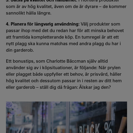
som är av hög kvalitet, även om de är dyrare – de kommer
sannolikt hålla längre.
4. Planera för långvarig användning:
Välj produkter som
passar ihop med det du redan har för att minska behovet
att framtida kompletterande köp. En tumregel är att ett
nytt plagg ska kunna matchas med andra plagg du har i
din garderob.
Ett bonustips, som Charlotte Bäccman själv alltid
använder sig av i köpsituationer, är följande: När prylen
eller plagget både uppfyller ett behov, är prisvärd, håller
hög kvalitet och dessutom passar in i resten av ditt hem
eller garderob – ställ dig då frågan: Älskar jag den?