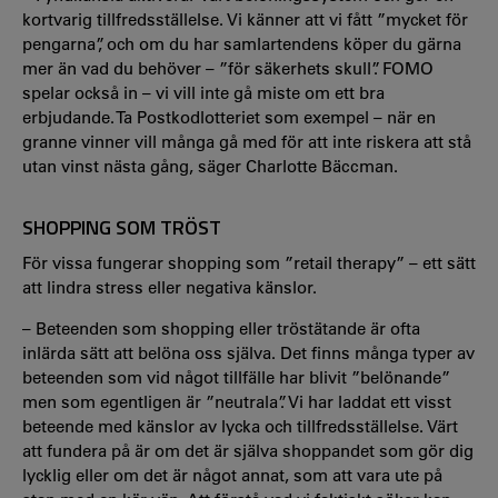
kortvarig tillfredsställelse. Vi känner att vi fått ”mycket för
pengarna”, och om du har samlartendens köper du gärna
mer än vad du behöver – ”för säkerhets skull”. FOMO
spelar också in – vi vill inte gå miste om ett bra
erbjudande. Ta Postkodlotteriet som exempel – när en
granne vinner vill många gå med för att inte riskera att stå
utan vinst nästa gång, säger Charlotte Bäccman.
SHOPPING SOM TRÖST
För vissa fungerar shopping som ”retail therapy” – ett sätt
att lindra stress eller negativa känslor.
– Beteenden som shopping eller tröstätande är ofta
inlärda sätt att belöna oss själva. Det finns många typer av
beteenden som vid något tillfälle har blivit ”belönande”
men som egentligen är ”neutrala”. Vi har laddat ett visst
beteende med känslor av lycka och tillfredsställelse. Värt
att fundera på är om det är själva shoppandet som gör dig
lycklig eller om det är något annat, som att vara ute på