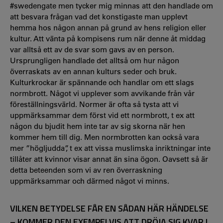
#swedengate men tycker mig minnas att den handlade om
att besvara frågan vad det konstigaste man upplevt
hemma hos någon annan på grund av hens religion eller
kultur. Att vänta på kompisens rum när denne åt middag
var alltså ett av de svar som gavs av en person.
Ursprungligen handlade det alltså om hur någon
överraskats av en annan kulturs seder och bruk.
Kulturkrockar är spännande och handlar om ett slags
normbrott. Något vi upplever som avvikande från vår
föreställningsvärld. Normer är ofta så tysta att vi
uppmärksammar dem först vid ett normbrott, t ex att
någon du bjudit hem inte tar av sig skorna när hen
kommer hem till dig. Men normbrotten kan också vara
mer ”högljudda”, t ex att vissa muslimska inriktningar inte
tillåter att kvinnor visar annat än sina ögon. Oavsett så är
detta beteenden som vi av ren överraskning
uppmärksammar och därmed något vi minns.
VILKEN BETYDELSE FÅR EN SÅDAN HÄR HÄNDELSE
– KOMMER DEN EXEMPELVIS ATT DRÖJA SIG KVAR I