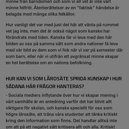
minne från barndomen och som vi all vet är inte vårt
minne felfritt. Återberättelser av en ”faktisk” händelse är
belagda med många olika felkällor.
Hur vanligt det var med just det här att vänta på rummet
vet jag inte, men det är också något som kanske har
förändrats med tiden. Kanske får vi leva med den här
bilden av oss på samma sätt som andra nationer få leva
med vår bild av dem som vi fick när vi var på semester där
som barn, eller när vi utifrån ett avgränsat minne skapar
en hel berättelse om en nations befolkning.
HUR KAN VI SOM LÄROSÄTE SPRIDA KUNSKAP I HUR
SÅDANA HÄR FRÅGOR HANTERAS?
- Sociala mediers inflytande över hur vi skapar mening i
vårt samhälle är en anledning varför det har blivit allt
viktigare för skolan, och kanske speciellt för oss som
högre lärosäte, att träna våra studenter att tänka kritiskt
kring den information som finns. Det handlar alltså inte
om att på ett negativt sätt kritisera allt och alla. Kritiskt