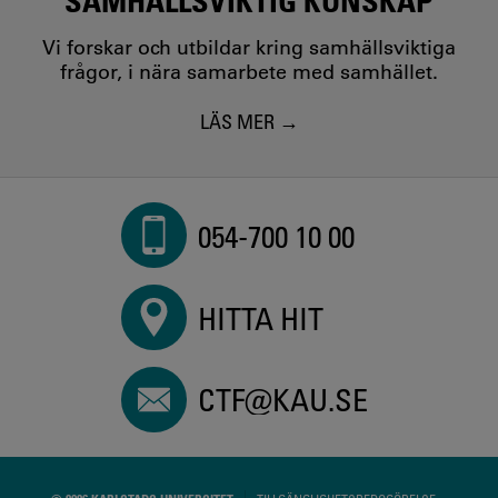
Vi forskar och utbildar kring samhällsviktiga
frågor, i nära samarbete med samhället.
LÄS MER
054-700 10 00
HITTA HIT
CTF@KAU.SE