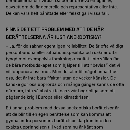
berättelserna blir virala. Då börjar de leva ett eget liv,
oavsett om de är generella och representativa eller inte.
De kan vara helt påhittade eller felaktiga i vissa fall.
FINNS DET ETT PROBLEM MED ATT DE HÄR
BERÄTTELSERNA ÄR JUST ANEKDOTISKA?
– Ja, för de saknar egentligen reliabilitet. De är ofta väldigt
personbundna eller situationsspecifika och saknar ofta
tyngd mot exempelvis forskningsresultat. Inte sällan får
de bära motbudskapet som hjälper till att ”bevisa” det vi
vill opponera oss mot. Men de talar till något annat hos
oss, det är inte bara ”fakta” utan de väcker känslor. De
kanske gör oss upprörda och många gånger känns de ofta
närmare, inte så abstrakta och svår begripliga som ett
pågående krig i Europa eller klimatkrisen.
Ett annat problem med dessa anekdotiska berättelser är
att de blir till en egen berättelse som kan komma att
gynna andra personers berättelser. Jag kan inte den
exakta upprinnelsen till vad som nu är känt som