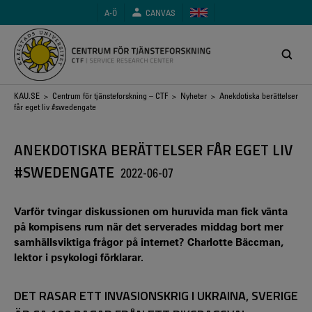
Hoppa
A-Ö
CANVAS
till
huvudinnehåll
Länkstig
KAU.SE
>
Centrum för tjänsteforskning – CTF
>
Nyheter
> Anekdotiska berättelser
får eget liv #swedengate
ANEKDOTISKA BERÄTTELSER FÅR EGET LIV
#SWEDENGATE
2022-06-07
Varför tvingar diskussionen om huruvida man fick vänta
på kompisens rum när det serverades middag bort mer
samhällsviktiga frågor på internet? Charlotte Bäccman,
lektor i psykologi förklarar.
DET RASAR ETT INVASIONSKRIG I UKRAINA, SVERIGE