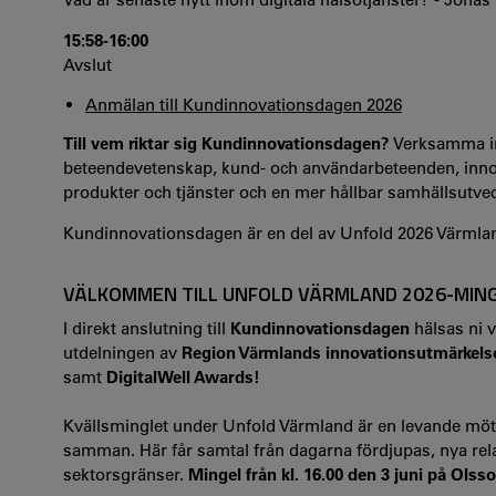
15:58-16:00
Avslut
Anmälan till Kundinnovationsdagen 2026
Till vem riktar sig Kundinnovationsdagen?
Verksamma in
beteendevetenskap, kund- och användarbeteenden, innova
produkter och tjänster och en mer hållbar samhällsutve
Kundinnovationsdagen är en del av Unfold 2026 Värmla
VÄLKOMMEN TILL UNFOLD VÄRMLAND 2026-MING
I direkt anslutning till
Kundinnovationsdagen
hälsas ni v
utdelningen av
Region Värmlands innovationsutmärkelse
samt
DigitalWell Awards!
Kvällsminglet under Unfold Värmland är en levande möt
samman. Här får samtal från dagarna fördjupas, nya rel
sektorsgränser.
Mingel från kl. 16.00 den 3 juni på Olss