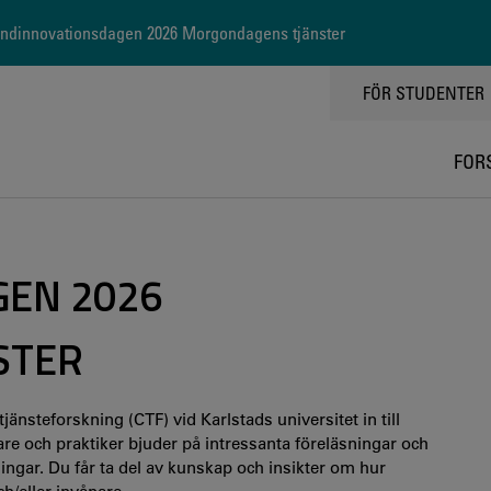
dinnovationsdagen 2026 Morgondagens tjänster
TOPPMENY
FÖR STUDENTER
FOR
EN 2026
STER
änsteforskning (CTF) vid Karlstads universitet in till
e och praktiker bjuder på intressanta föreläsningar och
gar. Du får ta del av kunskap och insikter om hur