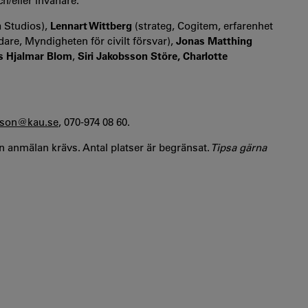
ch/eller invånare.
a Studios),
Lennart Wittberg
(strateg, Cogitem, erfarenhet
dare, Myndigheten för civilt försvar),
Jonas Matthing
s Hjalmar Blom
,
Siri Jakobsson Störe, Charlotte
nsson@kau.se
, 070-974 08 60.
men anmälan krävs. Antal platser är begränsat.
Tipsa gärna