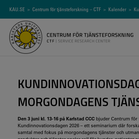
Hoppa
till
Länkstig
KAU.SE
>
Centrum för tjänsteforskning – CTF
>
Kalender
> Kun
huvudinnehåll
KUNDINNOVATIONSDAG
MORGONDAGENS TJÄN
Den 3 juni kl. 13-16 på Karlstad CCC
bjuder Centrum för tj
Kundinnovationsdagen 2026 – ett seminarium där forskar
samtal med fokus på morgondagens tjänster och utmanin