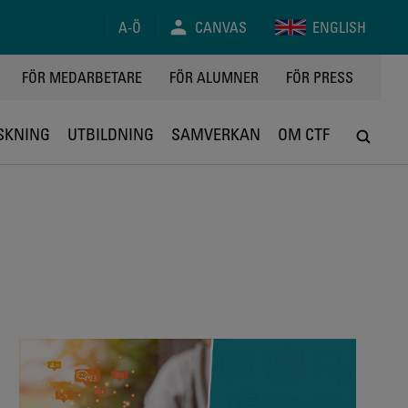
A-Ö
CANVAS
ENGLISH
FÖR MEDARBETARE
FÖR ALUMNER
FÖR PRESS
SKNING
UTBILDNING
SAMVERKAN
OM CTF