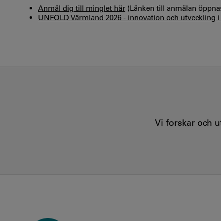
Anmäl dig till minglet här
(Länken till anmälan öppna
UNFOLD Värmland 2026 - innovation och utveckling 
Vi forskar och 