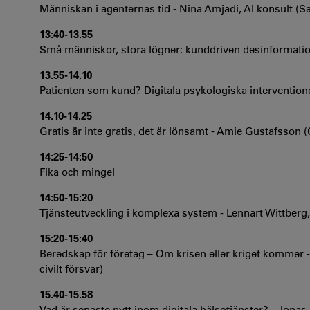
Människan i agenternas tid - Nina Amjadi, AI konsult (S
13:40-13.55
Små människor, stora lögner: kunddriven desinformatio
13.55-14.10
Patienten som kund? Digitala psykologiska interventione
14.10-14.25
Gratis är inte gratis, det är lönsamt - Amie Gustafsson 
14:25-14:50
Fika och mingel
14:50-15:20
Tjänsteutveckling i komplexa system - Lennart Wittberg, 
15:20-15:40
Beredskap för företag – Om krisen eller kriget kommer 
civilt försvar)
15.40-15.58
Vad är senaste nytt inom digitala hälsotjänster? - Jon