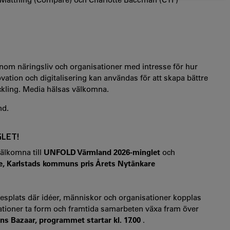
om näringsliv och organisationer med intresse för hur
tion och digitalisering kan användas för att skapa bättre
ckling. Media hälsas välkomna.
nd.
LET!
älkomna till
UNFOLD Värmland 2026-minglet
och
, Karlstads kommuns pris Årets Nytänkare
esplats där idéer, människor och organisationer kopplas
ationer ta form och framtida samarbeten växa fram över
ons Bazaar, programmet startar kl. 17.00
.