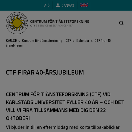
Hoppa
A-Ö
CANVAS
till
huvudinnehåll
Länkstig
KAU.SE
>
Centrum för tjänsteforskning – CTF
>
Kalender
> CTF firar 40-
årsjubileum
CTF FIRAR 40-ÅRSJUBILEUM
CENTRUM FÖR TJÄNSTEFORSKNING (CTF) VID
KARLSTADS UNIVERSITET FYLLER 40 ÅR – OCH DET
VILL VI FIRA TILLSAMMANS MED DIG DEN 22
OKTOBER!
Vi bjuder in till en eftermiddag med korta tillbakablickar,