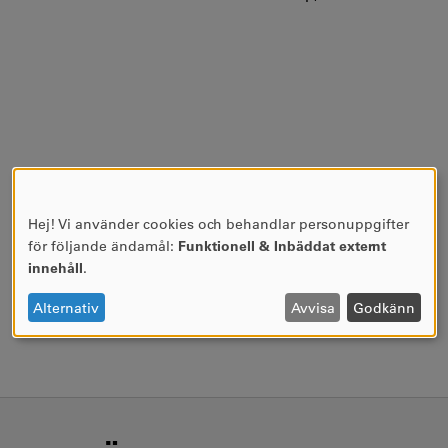
Hej! Vi använder cookies och behandlar personuppgifter
ANVÄNDNING
för följande ändamål:
Funktionell & Inbäddat externt
AV
innehåll
.
PERSONUPPGIFTER
OCH
Alternativ
Avvisa
Godkänn
COOKIES