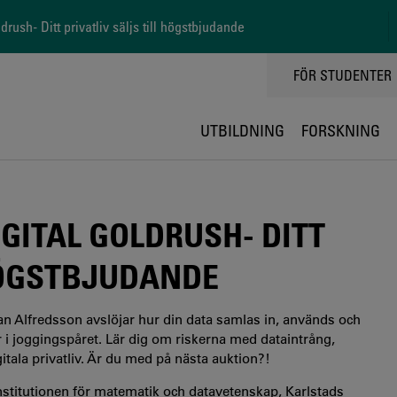
rush- Ditt privatliv säljs till högstbjudande
TOPPMENY
FÖR STUDENTER
UTBILDNING
FORSKNING
GITAL GOLDRUSH- DITT
 HÖGSTBJUDANDE
fan Alfredsson avslöjar hur din data samlas in, används och
r i joggingspåret. Lär dig om riskerna med dataintrång,
ala privatliv. Är du med på nästa auktion?!
Institutionen för matematik och datavetenskap, Karlstads