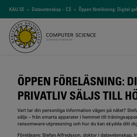
Hoppa
till
Länkstig
KAU.SE
>
Datavetenskap – CS
> Öppen föreläsning: Digital gold
huvudinnehåll
ÖPPEN FÖRELÄSNING: DI
PRIVATLIV SÄLJS TILL
Vart tar din personliga information vägen på nätet? Ste
säljs – från smarta apparater i hemmet till träningsappa
ransomware-utpressning och hur du kan skydda ditt digit
Föreläsare: Stefan Alfredsson, doktor i datavetenskap, 