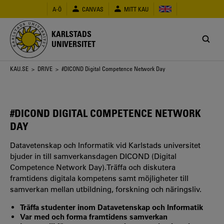
Hoppa
A-Ö
CANVAS
MITT KAU
till
huvudinnehåll
KARLSTADS
UNIVERSITET
Länkstig
KAU.SE
>
DRIVE
> #DICOND Digital Competence Network Day
#DICOND DIGITAL COMPETENCE NETWORK
DAY
Datavetenskap och Informatik vid Karlstads universitet
bjuder in till samverkansdagen DICOND (Digital
Competence Network Day).Träffa och diskutera
framtidens digitala kompetens samt möjligheter till
samverkan mellan utbildning, forskning och näringsliv.
Träffa studenter inom Datavetenskap och Informatik
Var med och forma framtidens samverkan