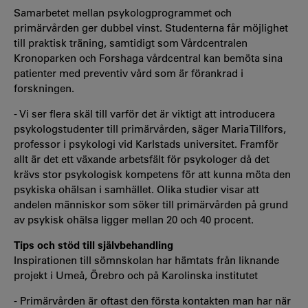
Samarbetet mellan psykologprogrammet och
primärvården ger dubbel vinst. Studenterna får möjlighet
till praktisk träning, samtidigt som Vårdcentralen
Kronoparken och Forshaga vårdcentral kan bemöta sina
patienter med preventiv vård som är förankrad i
forskningen.
- Vi ser flera skäl till varför det är viktigt att introducera
psykologstudenter till primärvården, säger Maria Tillfors,
professor i psykologi vid Karlstads universitet. Framför
allt är det ett växande arbetsfält för psykologer då det
krävs stor psykologisk kompetens för att kunna möta den
psykiska ohälsan i samhället. Olika studier visar att
andelen människor som söker till primärvården på grund
av psykisk ohälsa ligger mellan 20 och 40 procent.
Tips och stöd till självbehandling
Inspirationen till sömnskolan har hämtats från liknande
projekt i Umeå, Örebro och på Karolinska institutet
- Primärvården är oftast den första kontakten man har när