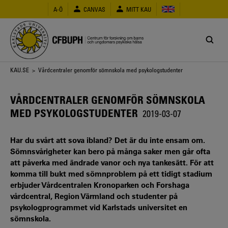
Hoppa
A-Ö
CANVAS
MITT KAU
till
huvudinnehåll
Länkstig
KAU.SE
> Vårdcentraler genomför sömnskola med psykologstudenter
VÅRDCENTRALER GENOMFÖR SÖMNSKOLA
MED PSYKOLOGSTUDENTER
2019-03-07
Har du svårt att sova ibland? Det är du inte ensam om.
Sömnsvårigheter kan bero på många saker men går ofta
att påverka med ändrade vanor och nya tankesätt. För att
komma till bukt med sömnproblem på ett tidigt stadium
erbjuder Vårdcentralen Kronoparken och Forshaga
vårdcentral, Region Värmland och studenter på
psykologprogrammet vid Karlstads universitet en
sömnskola.