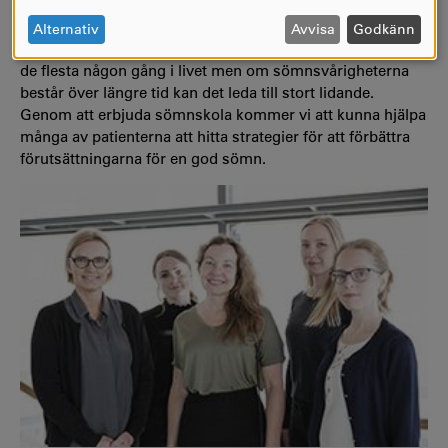
PERSONUPPGIFTER
- Många av de patienter som kommer till vårdcentraler har
OCH
sömnsvårigheter, säger Oskar Eriksson, legitimerad
Alternativ
Avvisa
Godkänn
psykolog vid Vårdcentralen Kronoparken. Detta drabbar
COOKIES
de flesta någon gång i livet men om sömnsvårigheterna
består över längre tid kan det leda till stort lidande.
Genom att erbjuda sömnskola kommer vi att kunna hjälpa
många av patienterna att hitta strategier för att förbättra
förutsättningarna för en god sömn.