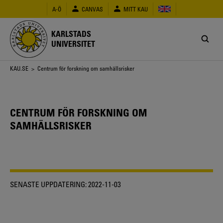
Hoppa
A-Ö
CANVAS
MITT KAU
till
huvudinnehåll
KARLSTADS
UNIVERSITET
Länkstig
KAU.SE
> Centrum för forskning om samhällsrisker
CENTRUM FÖR FORSKNING OM
SAMHÄLLSRISKER
SENASTE UPPDATERING:
2022-11-03