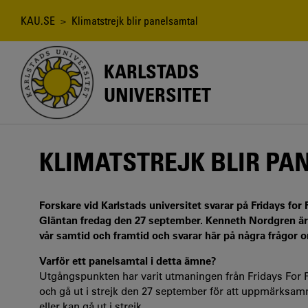
Hoppa
till
Länkstig
KAU.SE
> Klimatstrejk blir panelsamtal
huvudinnehåll
KARLSTADS
UNIVERSITET
KLIMATSTREJK BLIR PA
Forskare vid Karlstads universitet svarar på Fridays for
Gläntan fredag den 27 september. Kenneth Nordgren är
vår samtid och framtid och svarar här på några frågor 
Varför ett panelsamtal i detta ämne?
Utgångspunkten har varit utmaningen från Fridays For 
och gå ut i strejk den 27 september för att uppmärksamm
eller kan gå ut i strejk.