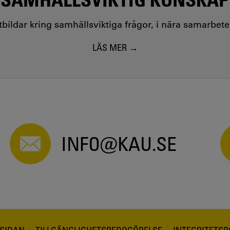
utbildar kring samhällsviktiga frågor, i nära samarbet
LÄS MER
INFO@KAU.SE