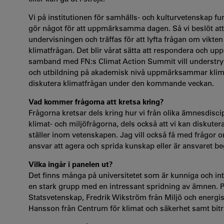
Vi på institutionen för samhälls- och kulturvetenskap fund
gör något för att uppmärksamma dagen. Så vi beslöt at
undervisningen och träffas för att lyfta frågan om vikten
klimatfrågan. Det blir vårat sätta att respondera och u
samband med FN:s Climat Action Summit vill understryka 
och utbildning på akademisk nivå uppmärksammar klimat
diskutera klimatfrågan under den kommande veckan.
Vad kommer frågorna att kretsa kring?
Frågorna kretsar dels kring hur vi från olika ämnesdisc
klimat- och miljöfrågorna, dels också att vi kan diskute
ställer inom vetenskapen. Jag vill också få med frågor om
ansvar att agera och sprida kunskap eller är ansvaret be
Vilka ingår i panelen ut?
Det finns många på universitetet som är kunniga och int
en stark grupp med en intressant spridning av ämnen. P
Statsvetenskap, Fredrik Wikström från Miljö och energi
Hansson från Centrum för klimat och säkerhet samt bitr