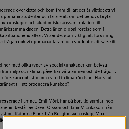
erade över detta och kom fram till att det är viktigt att vi
t uppmana studenter och lärare att om det behövs bryta
 av kunskaper och akademiska ansvar i relation till
ppmärksamma dagen. Detta är en global rörelse som i
situationens allvar. Vi ser det som viktigt att forskning
frågan och vi uppmanar lärare och studenter att särskilt
ipliner med olika typer av specialkunskaper kan belysa
ra hur miljö och klimat påverkar våra ämnen och de frågor vi
 forskare och studenters roll i klimatrörelsen. Har vi ett
gränsat till att producera kunskap?
resserade i ämnet, Emil Mörk har på kort tid samlat ihop
anelen består av David Olsson och Lina M Eriksson från
system, Katarina Plank från Religionsvetenskap, Max
ädande universitetsdirektör Dan Guttke.