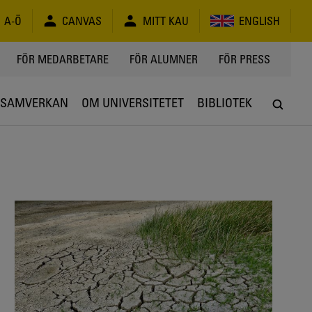
A-Ö
CANVAS
MITT KAU
ENGLISH
FÖR MEDARBETARE
FÖR ALUMNER
FÖR PRESS
SAMVERKAN
OM UNIVERSITETET
BIBLIOTEK