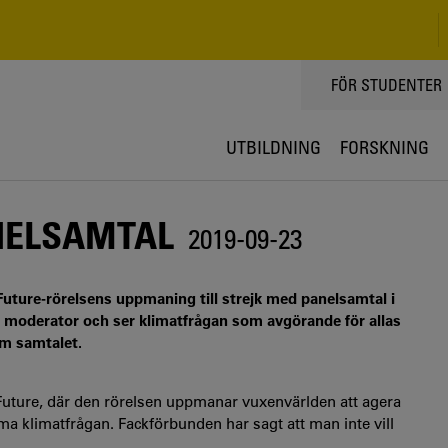
TOPPMENY
FÖR STUDENTER
UTBILDNING
FORSKNING
NELSAMTAL
2019-09-23
 Future-rörelsens uppmaning till strejk med panelsamtal i
 moderator och ser klimatfrågan som avgörande för allas
om samtalet.
Future, där den rörelsen uppmanar vuxenvärlden att agera
a klimatfrågan. Fackförbunden har sagt att man inte vill