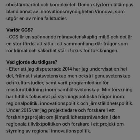
obestämbarhet och komplexitet. Denna styrform tillämpas
bland annat av innovationsmyndigheten Vinnova, som
utgör en av mina fallstudier.
Varför CCS?
- CCS är en spännande mångvetenskaplig miljö och det är
en stor fördel att sitta i ett sammanhang där frågor som
rör klimat och säkerhet står i fokus för forskningen.
Vad gjorde du tidigare?
- Efter att jag disputerade 2014 har jag undervisat en hel
del, främst i statsvetenskap men också i genusvetenskap
och kulturstudier, samt varit programledare för
masterutbildning inom samhällsvetenskap. Min forskning
har hittills fokuserat på styrningspolitiska frågor inom
regionalpolitik, innovationspolitik och jämställdhetspolitik.
Under 2015 var jag projektledare och forskare i ett
forskningsprojekt om jämställdhetssträvanden i den
regionala tillväxtpolitiken och forskare i ett projekt om
styrning av regional innovationspolitik.