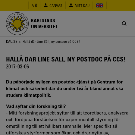
Hoppa
A-Ö
CANVAS
MITT KAU
till
huvudinnehåll
KARLSTADS
UNIVERSITET
Länkstig
KAU.SE
> Hallå där Line Säll, ny postdoc på CCS!
HALLÅ DÄR LINE SÄLL, NY POSTDOC PÅ CCS!
2017-03-06
Du påbörjade nyligen en postdoc-tjänst på Centrum för
klimat och säkerhet där du under två år bland annat ska
studera klimatpolitik.
Vad syftar din forskning till?
- Mitt forskningsprojekt syftar till att teoretisera, analysera
och fördjupa förståelsen för experimentell styrning för
omställning till ett hållbart samhälle. Mer specifikt så
utforskas styrformer som ökar, och drar nytta av,