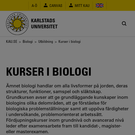
Hoppa
A-Ö
CANVAS
MITT KAU
till
huvudinnehåll
KARLSTADS
UNIVERSITET
Länkstig
KAU.SE
>
Biologi
>
Utbildning
> Kurser i biologi
KURSER I BIOLOGI
Ämnet biologi handlar om alla livsformer på jorden, deras
strukturer, funktioner, samspel och släktskap.
Grundkursen avser att ge grundläggande kunskaper inom
biologins olika delområden, att ge förståelse för
biologiska problemställningar samt att uppöva färdigheter
i undersökande, problemorienterat arbetssätt.
Fördjupningskurser inom grundnivå och avancerad nivå
leder efter examensarbete fram till kandidat-, magister-
eller masterexamen.