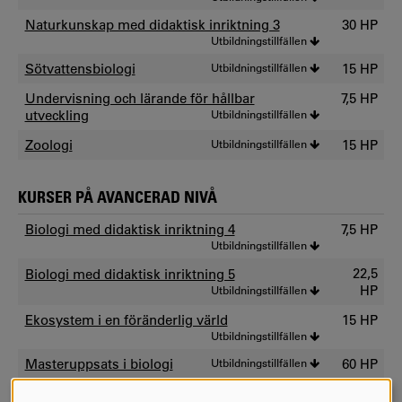
Naturkunskap med didaktisk inriktning 3
30 HP
Utbildningstillfällen
Sötvattensbiologi
Utbildningstillfällen
15 HP
Undervisning och lärande för hållbar
7,5 HP
utveckling
Utbildningstillfällen
Zoologi
Utbildningstillfällen
15 HP
KURSER PÅ AVANCERAD NIVÅ
Biologi med didaktisk inriktning 4
7,5 HP
Utbildningstillfällen
22,5
Biologi med didaktisk inriktning 5
HP
Utbildningstillfällen
Ekosystem i en föränderlig värld
15 HP
Utbildningstillfällen
Masteruppsats i biologi
Utbildningstillfällen
60 HP
Masteruppsats i biologi
Utbildningstillfällen
30 HP