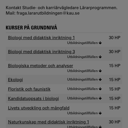
Kontakt Studie- och karriärvägledare Lärarprogrammen.
Mail: fraga.lararutbildningen@kau.se
KURSER PÅ GRUNDNIVÅ
Biologi med didaktisk inriktning 1
30 HP
Utbildningstillfällen
Biologi med didaktisk inriktning 3
30 HP
Utbildningstillfällen
Biologiska metoder och analyser
15 HP
Utbildningstillfällen
Ekologi
Utbildningstillfällen
15 HP
Floristik och faunistik
Utbildningstillfällen
15 HP
Kandidatuppsats i biologi
Utbildningstillfällen
15 HP
Livets utveckling och mångfald
15 HP
Utbildningstillfällen
Naturkunskap med didaktisk inriktning 1
30 HP
Utbildningstillfällen