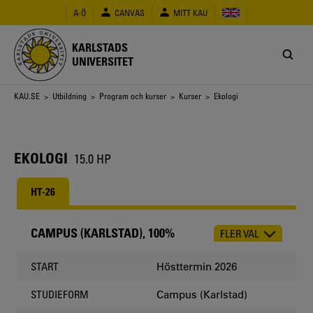
Hoppa
A-Ö
CANVAS
MITT KAU
till
huvudinnehåll
KARLSTADS
UNIVERSITET
Länkstig
KAU.SE
>
Utbildning
>
Program och kurser
>
Kurser
> Ekologi
EKOLOGI
15.0 HP
HT-26
CAMPUS (KARLSTAD), 100%
FLER VAL
CHOOSE
OCCASION
Hösttermin 2026
START
Campus (Karlstad)
STUDIEFORM