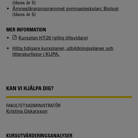
(läses år 5)
Ämneslärarprogrammet gymnasieskolan: Biologi
(läses år 5)
MER INFORMATION
Kursplan HT-26 (giltig tillsvidare)
Hitta tidigare kursplaner, utbildningsplaner och
litteraturlistor i KUPA.
KAN VI HJÄLPA DIG?
FAKULTETSADMINISTRATÖR
Kristina Oskarsson
KURSUTVÄRDERINGSANALYSER