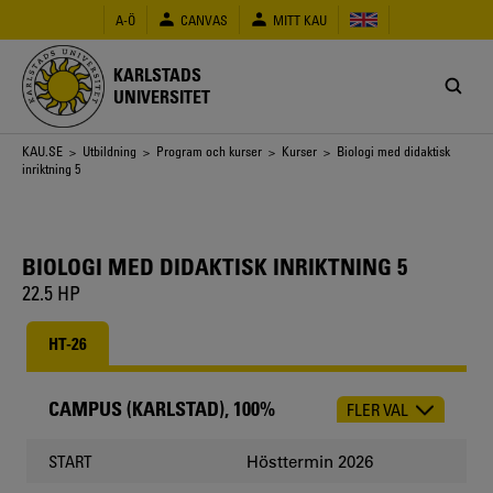
Hoppa
A-Ö
CANVAS
MITT KAU
till
huvudinnehåll
KARLSTADS
UNIVERSITET
Länkstig
KAU.SE
>
Utbildning
>
Program och kurser
>
Kurser
> Biologi med didaktisk
inriktning 5
BIOLOGI MED DIDAKTISK INRIKTNING 5
22.5 HP
HT-26
CAMPUS (KARLSTAD), 100%
FLER VAL
CHOOSE
OCCASION
Hösttermin 2026
START