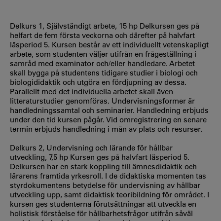
Delkurs 1, Självständigt arbete, 15 hp Delkursen ges på
helfart de fem första veckorna och därefter på halvfart
läsperiod 5. Kursen består av ett individuellt vetenskapligt
arbete, som studenten väljer utifrån en frågeställning i
samråd med examinator och/eller handledare. Arbetet
skall bygga på studentens tidigare studier i biologi och
biologididaktik och utgöra en fördjupning av dessa.
Parallellt med det individuella arbetet skall även
litteraturstudier genomföras. Undervisningsformer är
handledningssamtal och seminarier. Handledning erbjuds
under den tid kursen pågår. Vid omregistrering en senare
termin erbjuds handledning i mån av plats och resurser.
Delkurs 2, Undervisning och lärande för hållbar
utveckling, 7,5 hp Kursen ges på halvfart läsperiod 5.
Delkursen har en stark koppling till ämnesdidaktik och
lärarens framtida yrkesroll. I de didaktiska momenten tas
styrdokumentens betydelse för undervisning av hållbar
utveckling upp, samt didaktisk teoribildning för området. I
kursen ges studenterna förutsättningar att utveckla en
holistisk förståelse för hållbarhetsfrågor utifrån såväl