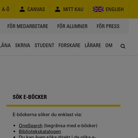
A-Ö
CANVAS
MITT KAU
ENGLISH
FÖR MEDARBETARE
FÖR ALUMNER
FÖR PRESS
LÅNA
SKRIVA
STUDENT
FORSKARE
LÄRARE
OM
SÖK E-BÖCKER
E-böckerna söker du enklast via:
OneSearch
(begränsa med e-böcker)
Bibliotekskatalogen
Du kan även söka direkt i de olika e-