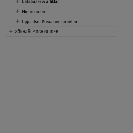
Databaser & artiklar
Fler resurser
Uppsatser & examensarbeten
SÖKHJÄLP OCH GUIDER