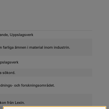
ande, Uppslagsverk
 farliga ämnen i material inom industrin.
uppslagsverk
a sökord.
ldnings- och forskningsområdet.
kon från Lexin.