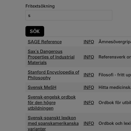
Fritextsökning
SAGE Reference
INFO
Ämnesövergrip
Sax´s Dangerous
Properties of Industrial
INFO
Referensverk om
Materials
Stanford Encyclopedia of
INFO
Filosofi - fritt 
Philosophy
Svensk MeSH
INFO
Hitta medicinsk
Svensk-engelsk ordbok
för den högre
INFO
Ordbok för utbi
utbildningen
Svensk-spanskt lexikon
med spanskamerikanska
INFO
Ordbok och lexi
varianter