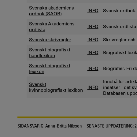
Svenska akademiens
INFO
Svensk ordbok.
ordbok (SAOB)
Svenska Akademiens
INFO
Svensk ordlista
ordlista
Svenska skrivregler
INFO
Skrivregler och
Svenskt biografiskt
INFO
Biografiskt lexi
handlexikon
Svenskt biografiskt
INFO
Biografier. Fri 
lexikon
Innehåller arti
Svenskt
INFO
insatser i det s
kvinnobiografiskt lexikon
Databasen uppda
SIDANSVARIG:
Anna-Britta Nilsson
SENASTE UPPDATERING:
2