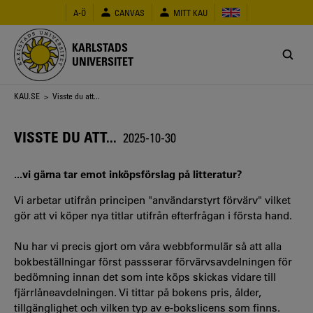
Hoppa
A-Ö
CANVAS
MITT KAU
till
huvudinnehåll
KARLSTADS
UNIVERSITET
Länkstig
KAU.SE
> Visste du att...
VISSTE DU ATT...
2025-10-30
...vi gärna tar emot inköpsförslag på litteratur?
Vi arbetar utifrån principen "användarstyrt förvärv" vilket
gör att vi köper nya titlar utifrån efterfrågan i första hand.
Nu har vi precis gjort om våra webbformulär så att alla
bokbeställningar först passserar förvärvsavdelningen för
bedömning innan det som inte köps skickas vidare till
fjärrlåneavdelningen. Vi tittar på bokens pris, ålder,
tillgänglighet och vilken typ av e-bokslicens som finns.