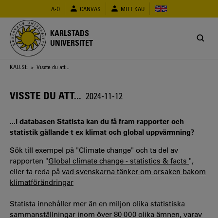
Hoppa
A-Ö
CANVAS
MITT KAU
till
huvudinnehåll
KARLSTADS
UNIVERSITET
Länkstig
KAU.SE
> Visste du att...
VISSTE DU ATT...
2024-11-12
...i databasen Statista kan du få fram rapporter och
statistik gällande t ex klimat och global uppvärmning?
Sök till exempel på "Climate change" och ta del av
rapporten "
Global climate change - statistics & facts
",
eller ta reda på
vad svenskarna tänker om orsaken bakom
klimatförändringar
Statista innehåller mer än en miljon olika statistiska
sammanställningar inom över 80 000 olika ämnen, varav