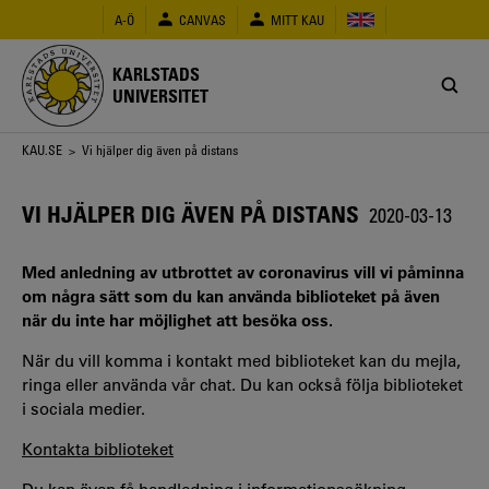
Hoppa
A-Ö
CANVAS
MITT KAU
till
huvudinnehåll
KARLSTADS
UNIVERSITET
Länkstig
KAU.SE
> Vi hjälper dig även på distans
VI HJÄLPER DIG ÄVEN PÅ DISTANS
2020-03-13
Med anledning av utbrottet av coronavirus vill vi påminna
om några sätt som du kan använda biblioteket på även
när du inte har möjlighet att besöka oss.
När du vill komma i kontakt med biblioteket kan du mejla,
ringa eller använda vår chat. Du kan också följa biblioteket
i sociala medier.
Kontakta biblioteket