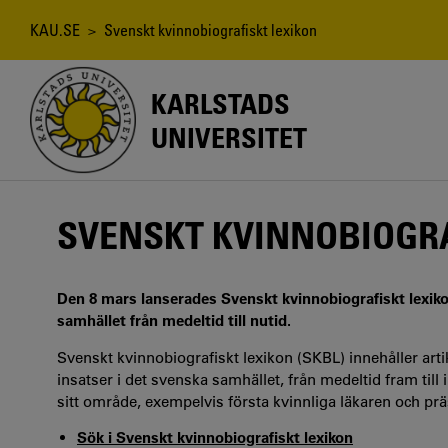
Hoppa
till
Länkstig
KAU.SE
> Svenskt kvinnobiografiskt lexikon
huvudinnehåll
KARLSTADS
UNIVERSITET
SVENSKT KVINNOBIOGRA
Den 8 mars lanserades Svenskt kvinnobiografiskt lexiko
samhället från medeltid till nutid.
Svenskt kvinnobiografiskt lexikon (SKBL) innehåller art
insatser i det svenska samhället, från medeltid fram til
sitt område, exempelvis första kvinnliga läkaren och prä
Sök i Svenskt kvinnobiografiskt lexikon