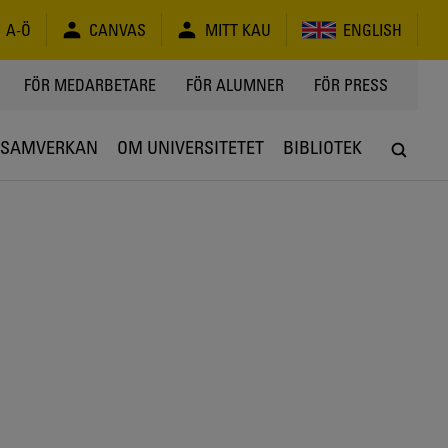
A-Ö
CANVAS
MITT KAU
ENGLISH
FÖR MEDARBETARE
FÖR ALUMNER
FÖR PRESS
SAMVERKAN
OM UNIVERSITETET
BIBLIOTEK