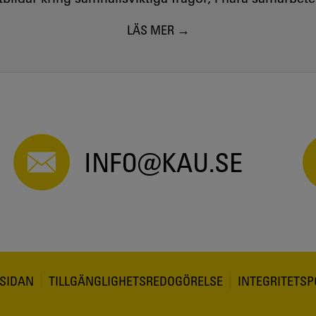
LÄS MER
INFO@KAU.SE
SIDAN
TILLGÄNGLIGHETSREDOGÖRELSE
INTEGRITETSP