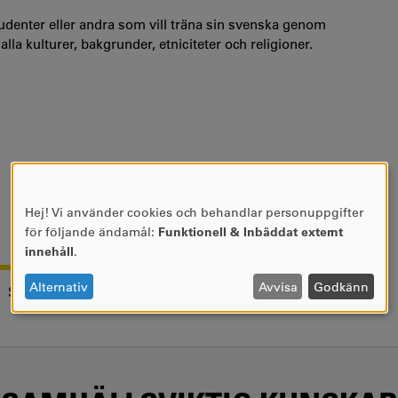
 studenter eller andra som vill träna sin svenska genom
lla kulturer, bakgrunder, etniciteter och religioner.
Hej! Vi använder cookies och behandlar personuppgifter
ANVÄNDNING
för följande ändamål:
Funktionell & Inbäddat externt
AV
innehåll
.
PERSONUPPGIFTER
OCH
Alternativ
Avvisa
Godkänn
SENASTE UPPDATERING:
2020-06-25
COOKIES