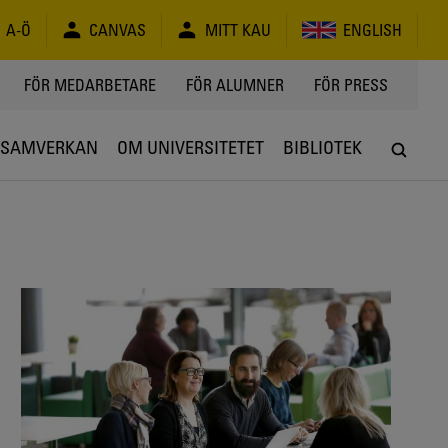
A-Ö
CANVAS
MITT KAU
ENGLISH
FÖR MEDARBETARE
FÖR ALUMNER
FÖR PRESS
SAMVERKAN
OM UNIVERSITETET
BIBLIOTEK