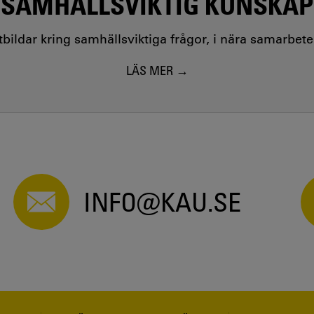
SAMHÄLLSVIKTIG KUNSKAP
utbildar kring samhällsviktiga frågor, i nära samarbet
LÄS MER
INFO@KAU.SE