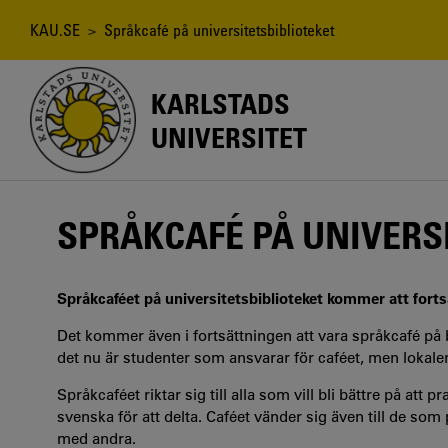
Hoppa
till
Länkstig
KAU.SE
> Språkcafé på universitetsbiblioteket
huvudinnehåll
KARLSTADS
UNIVERSITET
SPRÅKCAFÉ PÅ UNIVERS
Språkcaféet på universitetsbiblioteket kommer att forts
Det kommer även i fortsättningen att vara språkcafé på bi
det nu är studenter som ansvarar för caféet, men lokal
Språkcaféet riktar sig till alla som vill bli bättre på at
svenska för att delta. Caféet vänder sig även till de som 
med andra.