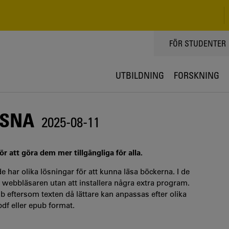
TOPPMENY
FÖR STUDENTER
UTBILDNING
FORSKNING
SSNA
2025-08-11
ör att göra dem mer tillgängliga för alla.
de har olika lösningar för att kunna läsa böckerna. I de
t i webbläsaren utan att installera några extra program.
 eftersom texten då lättare kan anpassas efter olika
df eller epub format.