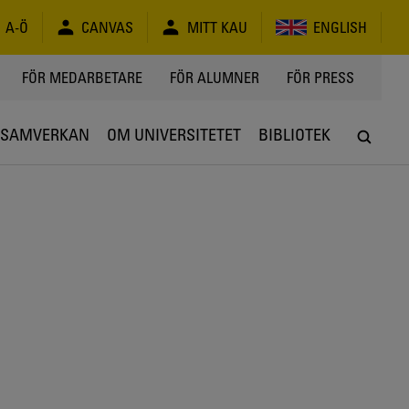
A-Ö
CANVAS
MITT KAU
ENGLISH
FÖR MEDARBETARE
FÖR ALUMNER
FÖR PRESS
SAMVERKAN
OM UNIVERSITETET
BIBLIOTEK