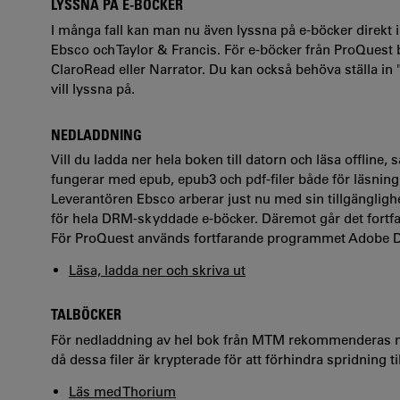
LYSSNA PÅ E-BÖCKER
I många fall kan man nu även lyssna på e-böcker direkt i 
Ebsco och Taylor & Francis. För e-böcker från ProQuest
ClaroRead eller Narrator. Du kan också behöva ställa in 
vill lyssna på.
NEDLADDNING
Vill du ladda ner hela boken till datorn och läsa offline
fungerar med epub, epub3 och pdf-filer både för läsning
Leverantören Ebsco arberar just nu med sin tillgänglig
för hela DRM-skyddade e-böcker. Däremot går det fortfar
För ProQuest används fortfarande programmet Adobe Dig
Läsa, ladda ner och skriva ut
TALBÖCKER
För nedladdning av hel bok från MTM rekommenderas m
då dessa filer är krypterade för att förhindra spridning 
Läs med Thorium