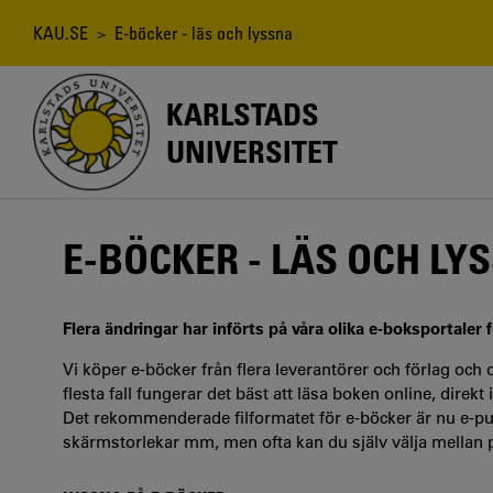
Hoppa
till
Länkstig
KAU.SE
> E-böcker - läs och lyssna
huvudinnehåll
KARLSTADS
UNIVERSITET
E-BÖCKER - LÄS OCH LY
Flera ändringar har införts på våra olika e-boksportaler f
Vi köper e-böcker från flera leverantörer och förlag och 
flesta fall fungerar det bäst att läsa boken online, direk
Det rekommenderade filformatet för e-böcker är nu e-pub
skärmstorlekar mm, men ofta kan du själv välja mellan p