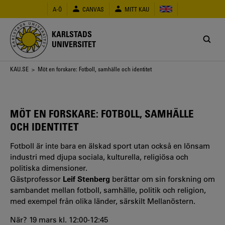
Hoppa
A-Ö
CANVAS
MITT KAU
till
huvudinnehåll
KARLSTADS
UNIVERSITET
Länkstig
KAU.SE
> Möt en forskare: Fotboll, samhälle och identitet
MÖT EN FORSKARE: FOTBOLL, SAMHÄLLE
OCH IDENTITET
Fotboll är inte bara en älskad sport utan också en lönsam
industri med djupa sociala, kulturella, religiösa och
politiska dimensioner.
Gästprofessor
Leif Stenberg
berättar om sin forskning om
sambandet mellan fotboll, samhälle, politik och religion,
med exempel från olika länder, särskilt Mellanöstern.
När? 19 mars kl. 12:00-12:45