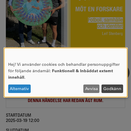
Hej! Vi använder cookies och behandlar personuppgifter
ANVÄNDNING
för följande ändamål:
Funktionell & Inbäddat externt
AV
innehåll
.
OM EVENEMANGET
PERSONUPPGIFTER
OCH
Alternativ
Avvisa
Godkänn
COOKIES
DENNA HÄNDELSE HAR REDAN ÄGT RUM.
STARTDATUM
2025-03-19 12:00
SLUTDATUM