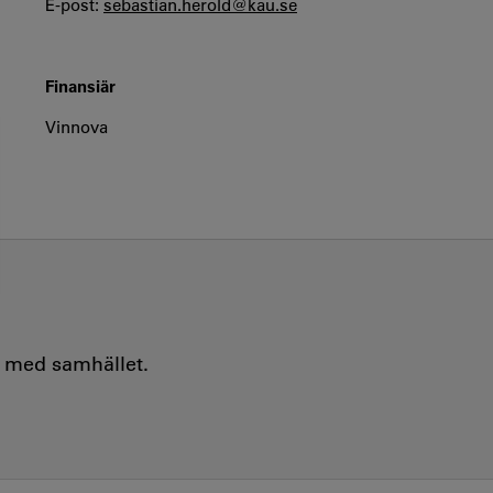
E-post:
sebastian.herold@kau.se
Finansiär
Vinnova
e med samhället.