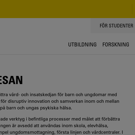
TOPPMENY
FÖR STUDENTER
UTBILDNING
FORSKNING
ESAN
ttra vård- och insatskedjan för barn och ungdomar med
d för disruptiv innovation och samverkan inom och mellan
å barn och ungas psykiska hälsa.
ade verktyg i befintliga processer med målet att förbättra
gen är avsedd att användas inom skola, elevhälsa,
mpel ungdomsmottagning, första linjen och vårdcentraler. I