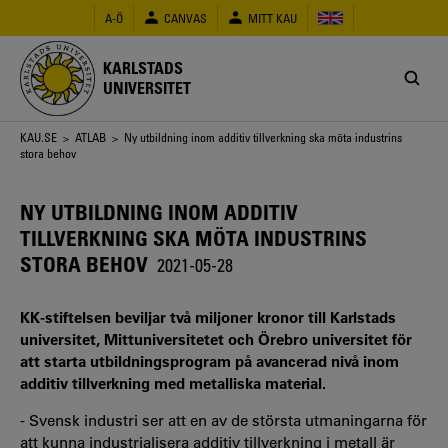
Hoppa
A-Ö
CANVAS
MITT KAU
till
huvudinnehåll
KARLSTADS
UNIVERSITET
Länkstig
KAU.SE
>
ATLAB
> Ny utbildning inom additiv tillverkning ska möta industrins
stora behov
NY UTBILDNING INOM ADDITIV
TILLVERKNING SKA MÖTA INDUSTRINS
STORA BEHOV
2021-05-28
KK-stiftelsen beviljar två miljoner kronor till Karlstads
universitet, Mittuniversitetet och Örebro universitet för
att starta utbildningsprogram på avancerad nivå inom
additiv tillverkning med metalliska material.
- Svensk industri ser att en av de största utmaningarna för
att kunna industrialisera additiv tillverkning i metall är