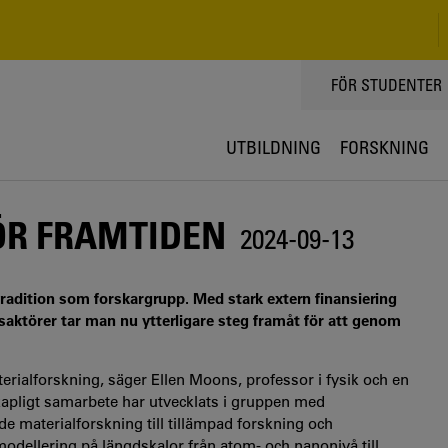
TOPPMENY
FÖR STUDENTER
UTBILDNING
FORSKNING
ÖR FRAMTIDEN
2024-09-13
tradition som forskargrupp. Med stark extern finansiering
aktörer tar man nu ytterligare steg framåt för att genom
erialforskning, säger Ellen Moons, professor i fysik och en
kapligt samarbete har utvecklats i gruppen med
e materialforskning till tillämpad forskning och
modellering på längdskalor från atom- och nanonivå till