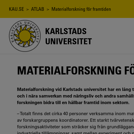
Hoppa
till
Länkstig
KAU.SE
>
ATLAB
> Materialforskning för framtiden
huvudinnehåll
KARLSTADS
UNIVERSITET
MATERIALFORSKNING F
Materialforskning vid Karlstads universitet har en lång 
och i nära samverkan med näringsliv och andra samhälls
forskningen bidra till en hållbar framtid inom sektorn.
– Totalt finns det cirka 40 personer verksamma inom mat
av forskargruppens koordinatorer. Ett starkt tvärvetens
forskningsaktiviteter som sträcker sig från grundläggand
industriella tillämpningar, samt mellan experiment och 