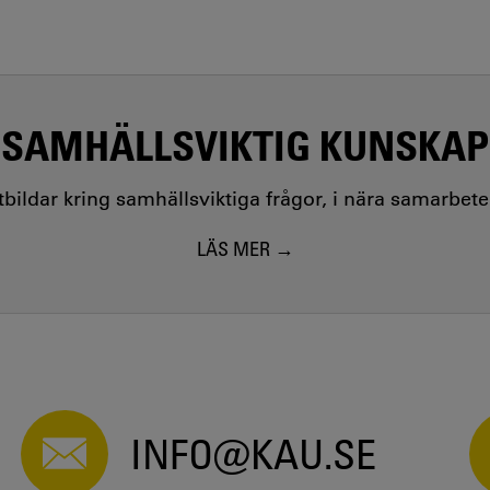
SAMHÄLLSVIKTIG KUNSKAP
utbildar kring samhällsviktiga frågor, i nära samarbet
LÄS MER
INFO@KAU.SE