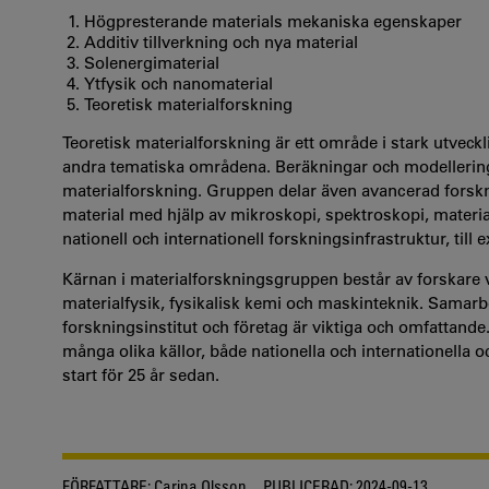
Högpresterande materials mekaniska egenskaper
Additiv tillverkning och nya material
Solenergimaterial
Ytfysik och nanomaterial
Teoretisk materialforskning
Teoretisk materialforskning är ett område i stark utveckli
andra tematiska områdena. Beräkningar och modellering
materialforskning. Gruppen delar även avancerad forskni
material med hjälp av mikroskopi, spektroskopi, materi
nationell och internationell forskningsinfrastruktur, 
Kärnan i materialforskningsgruppen består av forskare v
materialfysik, fysikalisk kemi och maskinteknik. Sama
forskningsinstitut och företag är viktiga och omfattande
många olika källor, både nationella och internationella o
start för 25 år sedan.
FÖRFATTARE:
Carina Olsson
PUBLICERAD:
2024-09-13