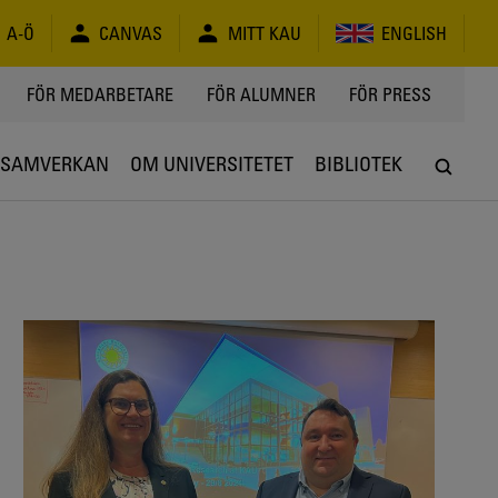
A-Ö
CANVAS
MITT KAU
ENGLISH
FÖR MEDARBETARE
FÖR ALUMNER
FÖR PRESS
SAMVERKAN
OM UNIVERSITETET
BIBLIOTEK