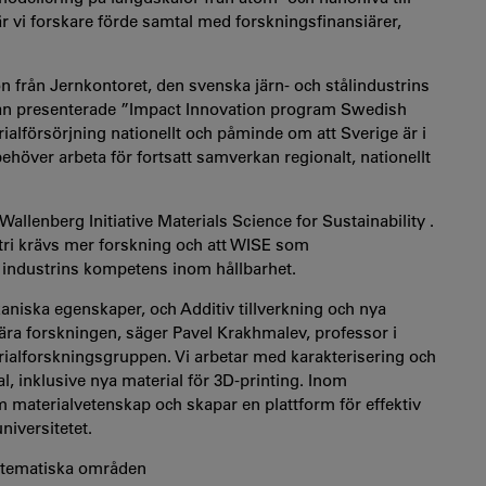
är vi forskare förde samtal med forskningsfinansiärer,
on från Jernkontoret, den svenska järn- och stålindustrins
Han presenterade ”Impact Innovation program Swedish
rialförsörjning nationellt och påminde om att Sverige är i
höver arbeta för fortsatt samverkan regionalt, nationellt
llenberg Initiative Materials Science for Sustainability .
stri krävs mer forskning och att WISE som
 industrins kompetens inom hållbarhet.
niska egenskaper, och Additiv tillverkning och nya
nära forskningen, säger Pavel Krakhmalev, professor i
ialforskningsgruppen. Vi arbetar med karakterisering och
, inklusive nya material för 3D-printing. Inom
 materialvetenskap och skapar en plattform för effektiv
iversitetet.
em tematiska områden