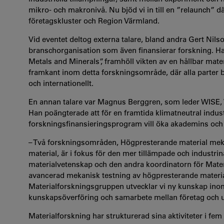
mikro- och makronivå. Nu bjöd vi in till en ”relaunch” d
företagskluster och Region Värmland.
Vid eventet deltog externa talare, bland andra Gert Nils
branschorganisation som även finansierar forskning. 
Metals and Minerals”,
framhöll vikten av en hållbar mate
framkant inom detta forskningsområde, där alla parter be
och internationellt.
En annan talare var Magnus Berggren, som leder WISE, Wa
Han poängterade att för en framtida klimatneutral indu
forskningsfinansieringsprogram
vill öka akademins och
– Två forskningsområden, Högpresterande material meka
material, är i fokus för den mer tillämpade och industri
materialvetenskap och den andra koordinatorn för Mater
avancerad mekanisk testning av högpresterande material
Materialforskningsgruppen utvecklar vi ny kunskap inom
kunskapsöverföring och samarbete mellan företag och un
Materialforskning har strukturerad sina aktiviteter i f