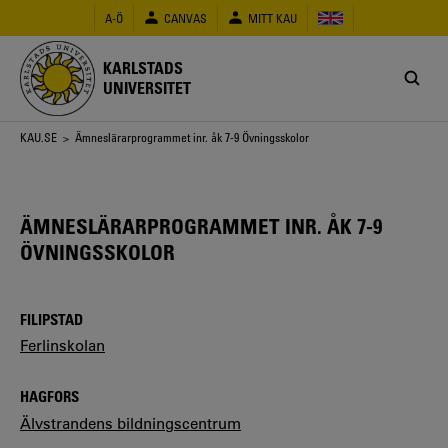
Hoppa
A-Ö
CANVAS
MITT KAU
till
huvudinnehåll
KARLSTADS
UNIVERSITET
Länkstig
KAU.SE
> Ämneslärarprogrammet inr. åk 7-9 Övningsskolor
ÄMNESLÄRARPROGRAMMET INR. ÅK 7-9
ÖVNINGSSKOLOR
FILIPSTAD
Ferlinskolan
HAGFORS
Älvstrandens bildningscentrum