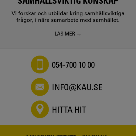
SAMHÄLLSVIKTIG KUNSKAP
Vi forskar och utbildar kring samhällsviktiga
frågor, i nära samarbete med samhället.
LÄS MER
054-700 10 00
INFO@KAU.SE
HITTA HIT