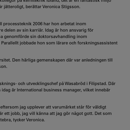
 kollegor på kemiteknik ibland, det är en fantastisk miljö
r jätteroligt, berättar Veronica Stigsson.
ell processteknik 2006 har hon arbetat inom
 delen av sin karriär. Idag är hon ansvarig för
nica genomförde sin doktorsavhandling inom
 Parallellt jobbade hon som lärare och forskningsassistent
rsitet. Den härliga gemenskapen där var anledningen till
son.
rsknings- och utvecklingschef på Wasabröd i Filipstad. Där
 idag är International business manager, vilket innebär
s eftersom jag upplever att varumärket står för väldigt
är ett jobb, jag vill känna att jag gör något gott. Det som
tebra, tycker Veronica.