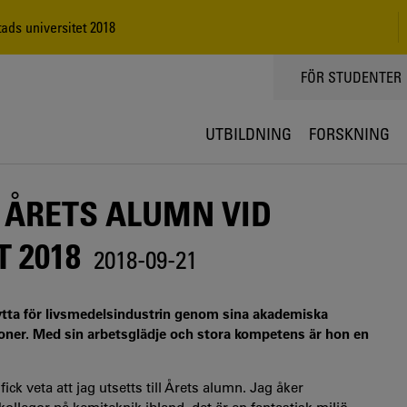
ads universitet 2018
TOPPMENY
FÖR STUDENTER
UTBILDNING
FORSKNING
 ÅRETS ALUMN VID
 2018
2018-09-21
ytta för livsmedelsindustrin genom sina akademiska
ioner. Med sin arbetsglädje och stora kompetens är hon en
ck veta att jag utsetts till Årets alumn. Jag åker