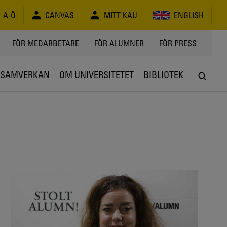
A-Ö
CANVAS
MITT KAU
ENGLISH
FÖR MEDARBETARE
FÖR ALUMNER
FÖR PRESS
SAMVERKAN
OM UNIVERSITETET
BIBLIOTEK