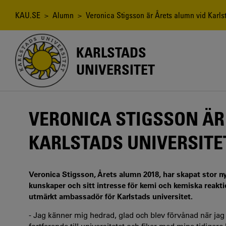
Hoppa
till
Länkstig
KAU.SE
>
Alumn
> Veronica Stigsson är Årets alumn vid Karlst
huvudinnehåll
KARLSTADS
UNIVERSITET
VERONICA STIGSSON ÄR
KARLSTADS UNIVERSITET
Veronica Stigsson, Årets alumn 2018, har skapat stor n
kunskaper och sitt intresse för kemi och kemiska reakt
utmärkt ambassadör för Karlstads universitet.
- Jag känner mig hedrad, glad och blev förvånad när jag fi