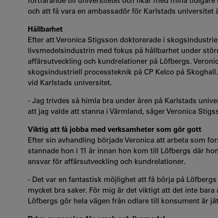
fortfarande till universitetet och fikar med mina tidigare
och att få vara en ambassadör för Karlstads universitet ä
Hållbarhet
Efter att Veronica Stigsson doktorerade i skogsindustri
livsmedelsindustrin med fokus på hållbarhet under större
affärsutveckling och kundrelationer på Löfbergs. Vero
skogsindustriell processteknik på CP Kelco på Skoghall.
vid Karlstads universitet.
- Jag trivdes så himla bra under åren på Karlstads unive
att jag valde att stanna i Värmland, säger Veronica Stigs
Viktig att få jobba med verksamheter som gör gott
Efter sin avhandling började Veronica att arbeta som fo
stannade hon i 11 år innan hon kom till Löfbergs där hon
ansvar för affärsutveckling och kundrelationer.
- Det var en fantastisk möjlighet att få börja på Löfberg
mycket bra saker. För mig är det viktigt att det inte bara 
Löfbergs gör hela vägen från odlare till konsument är jät