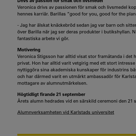
Drivs av passion för smak och livsmedel
Veronica drivs av passionen för smak och livsmedel kopplat
hennes karriär. Barillas ”good for you, good for the plan
- Jag har älskat knäckebröd sedan jag var barn och sitte
över Barilla när jag ser deras produkter i butikshyllan
fantastiska arbete vi gör.
Motivering
Veronica Stigsson har alltid visat stor framåtanda i det h
privat. Hon har alltid varit vetgirig med ett stort intres
nyttiggöra sina akademiska kunskaper för industrins bäs
och har därmed varit en utmärkt ambassadör för Karlsta
mottagare av alumnutmärkelsen.
Högtidligt firande 21 september
Årets alumn hedrades vid en särskild ceremoni den 2
Alumnverksamheten vid Karlstads universitet