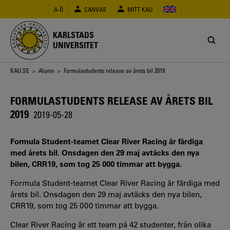
Hoppa
A-Ö
CANVAS
MITT KAU
till
huvudinnehåll
KARLSTADS
UNIVERSITET
Länkstig
KAU.SE
>
Alumn
> Formulastudents release av årets bil 2019
FORMULASTUDENTS RELEASE AV ÅRETS BIL
2019
2019-05-28
Formula Student-teamet Clear River Racing är färdiga
med årets bil. Onsdagen den 29 maj avtäcks den nya
bilen, CRR19, som tog 25 000 timmar att bygga.
Formula Student-teamet Clear River Racing är färdiga med
årets bil. Onsdagen den 29 maj avtäcks den nya bilen,
CRR19, som tog 25 000 timmar att bygga.
Clear River Racing är ett team på 42 studenter, från olika