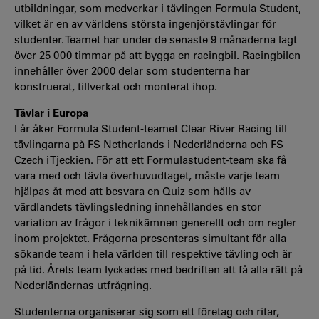
utbildningar, som medverkar i tävlingen Formula Student,
vilket är en av världens största ingenjörstävlingar för
studenter. Teamet har under de senaste 9 månaderna lagt
över 25 000 timmar på att bygga en racingbil. Racingbilen
innehåller över 2000 delar som studenterna har
konstruerat, tillverkat och monterat ihop.
Tävlar i Europa
​I år åker Formula Student-teamet Clear River Racing till
tävlingarna på FS Netherlands i Nederländerna och FS
Czech i Tjeckien. För att ett Formulastudent-team ska få
vara med och tävla överhuvudtaget, måste varje team
hjälpas åt med att besvara en Quiz som hålls av
värdlandets tävlingsledning innehållandes en stor
variation av frågor i teknikämnen generellt och om regler
inom projektet. Frågorna presenteras simultant för alla
sökande team i hela världen till respektive tävling och är
på tid. Årets team lyckades med bedriften att få alla rätt på
Nederländernas utfrågning.
Studenterna organiserar sig som ett företag och ritar,