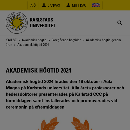
Hoppa
A-Ö
CANVAS
MITT KAU
till
huvudinnehåll
KARLSTADS
UNIVERSITET
Länkstig
KAU.SE
>
Akademisk högtid
>
Föregående högtider
>
Akademisk högtid genom
åren
> Akademisk högtid 2024
AKADEMISK HÖGTID 2024
Akademisk högtid 2024 firades den 18 oktober i Aula
Magna på Karlstads universitet. Alla årets professorer och
hedersdoktorer presenterades på Karlstad CCC på
förmiddagen samt installerades och promoverades vid
ceremonin på eftermiddagen.