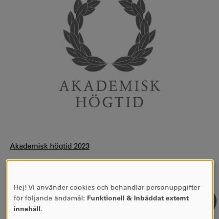
Akademisk högtid 2023
Akademisk högtid 2024
Akademisk högtid 2025
Hej! Vi använder cookies och behandlar personuppgifter
ANVÄNDNING
för följande ändamål:
Funktionell & Inbäddat externt
AV
innehåll
.
PERSONUPPGIFTER