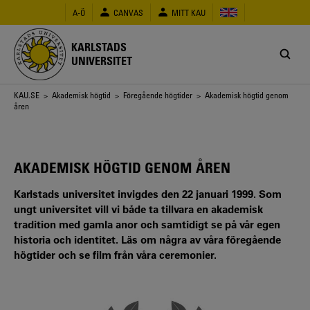
Hoppa
A-Ö
CANVAS
MITT KAU
till
huvudinnehåll
KARLSTADS
UNIVERSITET
Länkstig
KAU.SE
>
Akademisk högtid
>
Föregående högtider
> Akademisk högtid genom
åren
AKADEMISK HÖGTID GENOM ÅREN
Karlstads universitet invigdes den 22 januari 1999. Som
ungt universitet vill vi både ta tillvara en akademisk
tradition med gamla anor och samtidigt se på vår egen
historia och identitet. Läs om några av våra föregående
högtider och se film från våra ceremonier.