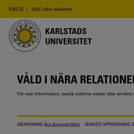
Hoppa
till
Länkstig
KAU.SE
> Våld i nära relationer
huvudinnehåll
KARLSTADS
UNIVERSITET
VÅLD I NÄRA RELATIONE
För mer information, besök sidorna nedan eller använd
SIDANSVARIG:
Åsa Bongnell-Höjer
SENASTE UPPDATERING:
2