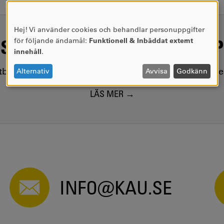
Hej! Vi använder cookies och behandlar personuppgifter
ANVÄNDNING
SAMHÄLLSVIKTIG KUNSKAP
för följande ändamål:
Funktionell & Inbäddat externt
AV
innehåll
.
PERSONUPPGIFTER
OCH
utbildar kring samhällsviktiga frågor, i nära samarbet
Alternativ
Avvisa
Godkänn
COOKIES
LÄS MER
INFO@KAU.SE