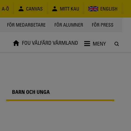
A-Ö
CANVAS
MITT KAU
ENGLISH
FÖR MEDARBETARE
FÖR ALUMNER
FÖR PRESS
FOU VÄLFÄRD VÄRMLAND
MENY
BARN OCH UNGA