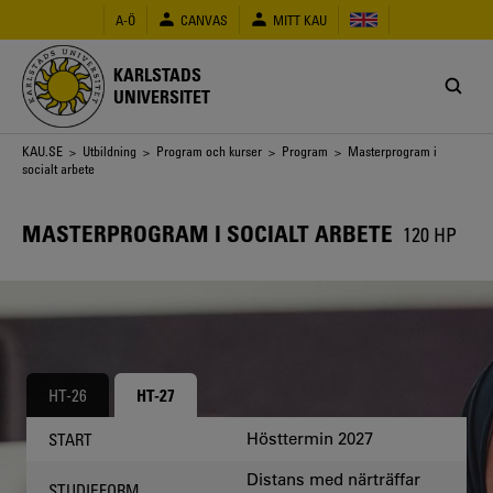
Hoppa
A-Ö
CANVAS
MITT KAU
till
huvudinnehåll
KARLSTADS
UNIVERSITET
Länkstig
KAU.SE
>
Utbildning
>
Program och kurser
>
Program
> Masterprogram i
socialt arbete
MASTERPROGRAM I SOCIALT ARBETE
120 HP
HT-26
HT-27
Hösttermin 2027
START
Distans med närträffar
STUDIEFORM