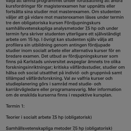
välja att lämna programmet under förutsättning att andra
kursfordringar för magisterexamen har uppnåtts eller
fortsätta sina studier mot masterexamen. Om studenten
väljer att gå vidare mot masterexamen läses under termin
tre den obligatoriska kursen Fördjupningskurs
samhällsvetenskapliga analysmetoder 7,5 hp och under
termin fyra skriver studenten ytterligare ett självständigt
arbete om 15 hp. I övrigt kan studenten själv välja att
profilera sin utbildning genom antingen fördjupade
studier inom socialt arbete eller alternativa kurser för en
bredare examen. Det utbud av fördjupningskurser som
finns på Karlstads universitet avspeglar ämnets tre olika
forskningsinriktningar; kritiska välfärdsstudier, studier om
hälsa och social utsatthet på individ- och gruppnivå samt
tillämpad välfärdsforskning. Val av valfria kurser och
studieplanering görs i samråd med studie- och
karriärvägledare eller programansvarig. Mer information
om de enskilda kurserna finns i respektive kursplan.
Termin 1:
Teorier i socialt arbete 7,5 hp (obligatorisk)
Samhällsvetenskapliga metoder 7,5 hp (obligatorisk)