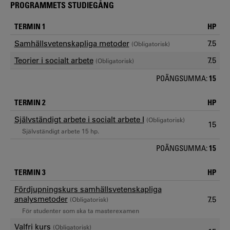
PROGRAMMETS STUDIEGÅNG
TERMIN 1
HP
Samhällsvetenskapliga metoder
7.5
(Obligatorisk)
Teorier i socialt arbete
7.5
(Obligatorisk)
POÄNGSUMMA:
15
TERMIN 2
HP
Självständigt arbete i socialt arbete I
(Obligatorisk)
15
Självständigt arbete 15 hp.
POÄNGSUMMA:
15
TERMIN 3
HP
Fördjupningskurs samhällsvetenskapliga
analysmetoder
7.5
(Obligatorisk)
För studenter som ska ta masterexamen
Valfri kurs
(Obligatorisk)