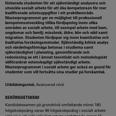
förbereda studenten för att självständigt analysera och
utveckla socialt arbete för att öka kompetensen för mer
kvalificerade arbetsuppgifter i ett praktikområde.
Masterprogrammet ger en möjlighet till professionell
kompetensutveckling tillika fördjupning inom olika
områden av socialt arbete, till exempel arbete med barn,
ungdomar och familj; missbruk; äldre; kön och våld samt
migration. Studenten fördjupar sig inom kvantitativa och
kvalitativa forskningsmetoder. Självständig kritisk analys
och värderingsförmåga betonas i studierna samt
självständighet i planering, genomförande och
redovisning av ett i ämnet teoretiskt och metodologiskt
välförankrat vetenskapligt självständigt arbete.
Masterprogrammet i socialt arbete ger också en grund för
studenter som vill fortsätta sina studier på forskarnivå.
Utbildningsnivå:
Avancerad nivå
BEHÖRIGHETSKRAV
Kandidatexamen på grundnivå omfattande minst 180
högskolepoäng varav 90 högskolepoäng i socialt arbete