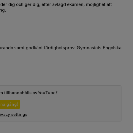
r dig och ger dig, efter avlagd examen, möjlighet att
ng.
varande samt godkänt färdighetsprov. Gymnasiets Engelska
m tillhandahålls av
YouTube
?
nna gång)
vacy settings