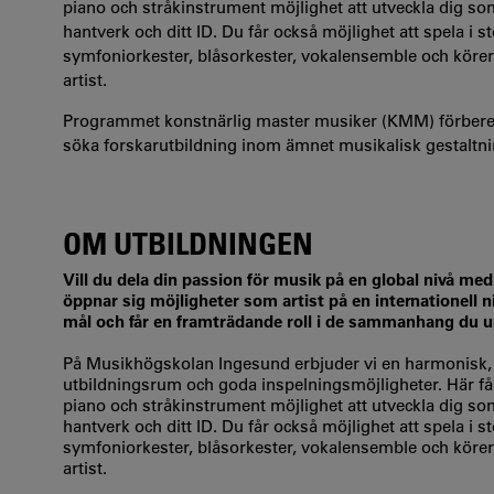
piano och stråkinstrument möjlighet att utveckla dig so
hantverk och ditt ID. Du får också möjlighet att spela i
symfoniorkester, blåsorkester, vokalensemble och körer
artist.
Programmet konstnärlig master musiker (KMM) förberede
söka forskarutbildning inom ämnet musikalisk gestaltni
OM UTBILDNINGEN
Vill du dela din passion för musik på en global nivå 
öppnar sig möjligheter som artist på en internationell n
mål och får en framträdande roll i de sammanhang du up
På Musikhögskolan Ingesund erbjuder vi en harmonisk, na
utbildningsrum och goda inspelningsmöjligheter. Här får
piano och stråkinstrument möjlighet att utveckla dig so
hantverk och ditt ID. Du får också möjlighet att spela i
symfoniorkester, blåsorkester, vokalensemble och körer
artist.