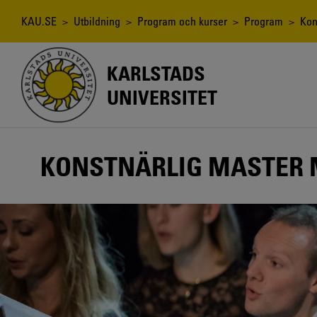
Hoppa
till
Länkstig
KAU.SE
>
Utbildning
>
Program och kurser
>
Program
> Kons
huvudinnehåll
KARLSTADS
UNIVERSITET
KONSTNÄRLIG MASTER 