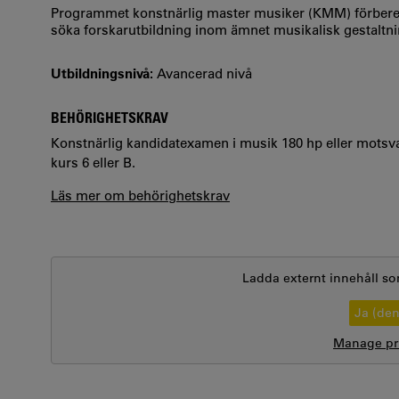
Programmet konstnärlig master musiker (KMM) förberede
söka forskarutbildning inom ämnet musikalisk gestaltni
Utbildningsnivå:
Avancerad nivå
BEHÖRIGHETSKRAV
Konstnärlig kandidatexamen i musik 180 hp eller mots
kurs 6 eller B.
Läs mer om behörighetskrav
Ladda externt innehåll so
Ja (de
Manage pri