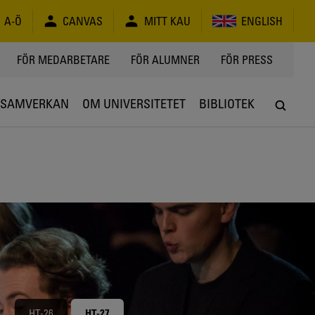
A-Ö
CANVAS
MITT KAU
ENGLISH
FÖR MEDARBETARE
FÖR ALUMNER
FÖR PRESS
SAMVERKAN
OM UNIVERSITETET
BIBLIOTEK
HT-26
HT-27