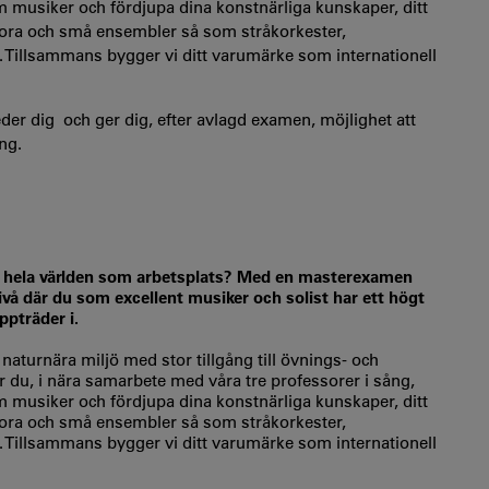
m musiker och fördjupa dina konstnärliga kunskaper, ditt
 stora och små ensembler så som stråkorkester,
. Tillsammans bygger vi ditt varumärke som internationell
r dig och ger dig, efter avlagd examen, möjlighet att
ng.
med hela världen som arbetsplats? Med en masterexamen
ivå där du som excellent musiker och solist har ett högt
pträder i.
turnära miljö med stor tillgång till övnings- och
 du, i nära samarbete med våra tre professorer i sång,
m musiker och fördjupa dina konstnärliga kunskaper, ditt
 stora och små ensembler så som stråkorkester,
. Tillsammans bygger vi ditt varumärke som internationell