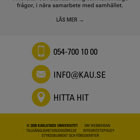
frågor, i nära samarbete med samhället.
LÄS MER
054-700 10 00
INFO@KAU.SE
HITTA HIT
© 2026 KARLSTADS UNIVERSITET
OM WEBBSIDAN
TILLGÄNGLIGHETSREDOGÖRELSE
INTEGRITETSPOLICY
STYRDOKUMENT OCH FÖRESKRIFTER