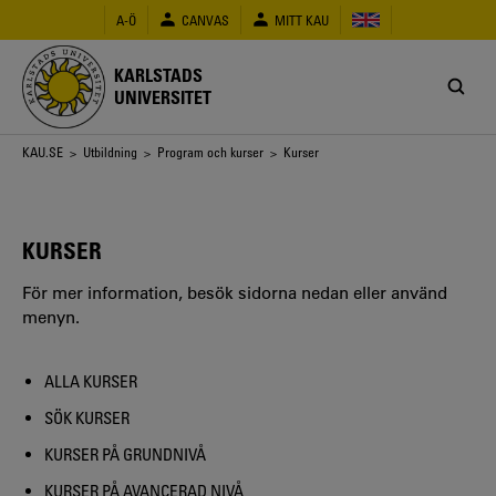
Hoppa
A-Ö
CANVAS
MITT KAU
till
huvudinnehåll
KARLSTADS
UNIVERSITET
Länkstig
KAU.SE
>
Utbildning
>
Program och kurser
> Kurser
KURSER
För mer information, besök sidorna nedan eller använd
menyn.
ALLA KURSER
SÖK KURSER
KURSER PÅ GRUNDNIVÅ
KURSER PÅ AVANCERAD NIVÅ