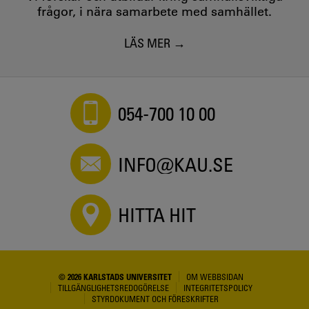
frågor, i nära samarbete med samhället.
LÄS MER
054-700 10 00
INFO@KAU.SE
HITTA HIT
© 2026 KARLSTADS UNIVERSITET
OM WEBBSIDAN
TILLGÄNGLIGHETSREDOGÖRELSE
INTEGRITETSPOLICY
STYRDOKUMENT OCH FÖRESKRIFTER