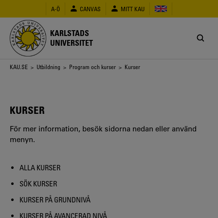
Hoppa
A-Ö
CANVAS
MITT KAU
till
huvudinnehåll
KARLSTADS
UNIVERSITET
Länkstig
KAU.SE
>
Utbildning
>
Program och kurser
> Kurser
KURSER
För mer information, besök sidorna nedan eller använd
menyn.
ALLA KURSER
SÖK KURSER
KURSER PÅ GRUNDNIVÅ
KURSER PÅ AVANCERAD NIVÅ