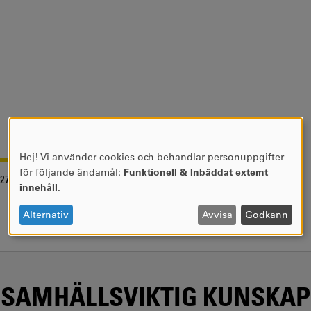
Hej! Vi använder cookies och behandlar personuppgifter
ANVÄNDNING
för följande ändamål:
Funktionell & Inbäddat externt
-27
AV
innehåll
.
PERSONUPPGIFTER
OCH
Alternativ
Avvisa
Godkänn
COOKIES
SAMHÄLLSVIKTIG KUNSKAP