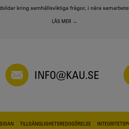
utbildar kring samhällsviktiga frågor, i nära samarbet
LÄS MER
INFO@KAU.SE
SIDAN
TILLGÄNGLIGHETSREDOGÖRELSE
INTEGRITETSP