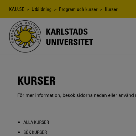
Hoppa
till
Länkstig
KAU.SE
>
Utbildning
>
Program och kurser
> Kurser
huvudinnehåll
KARLSTADS
UNIVERSITET
KURSER
För mer information, besök sidorna nedan eller använd
ALLA KURSER
SÖK KURSER