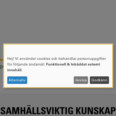
Hej! Vi använder cookies och behandlar personuppgifter
ANVÄNDNING
för följande ändamål:
Funktionell & Inbäddat externt
-27
AV
innehåll
.
PERSONUPPGIFTER
OCH
Alternativ
Avvisa
Godkänn
COOKIES
SAMHÄLLSVIKTIG KUNSKAP