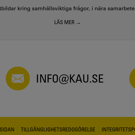
utbildar kring samhällsviktiga frågor, i nära samarbet
LÄS MER
INFO@KAU.SE
SIDAN
TILLGÄNGLIGHETSREDOGÖRELSE
INTEGRITETSP