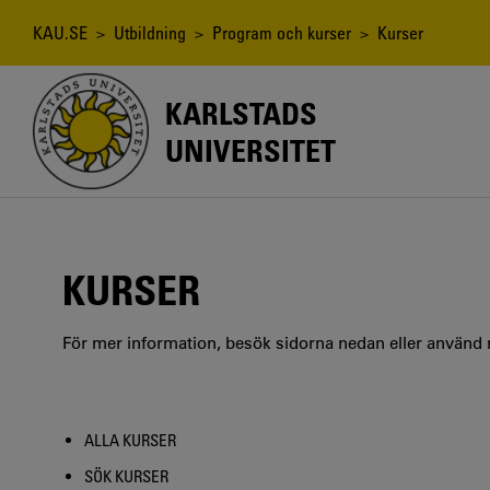
Hoppa
till
Länkstig
KAU.SE
>
Utbildning
>
Program och kurser
> Kurser
huvudinnehåll
KARLSTADS
UNIVERSITET
KURSER
För mer information, besök sidorna nedan eller använd
ALLA KURSER
SÖK KURSER