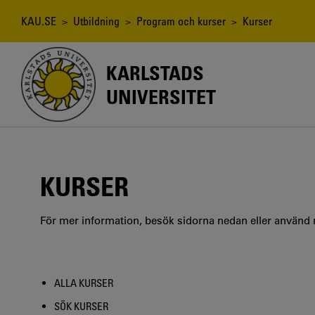
Hoppa
till
Länkstig
KAU.SE
>
Utbildning
>
Program och kurser
> Kurser
huvudinnehåll
KARLSTADS
UNIVERSITET
KURSER
För mer information, besök sidorna nedan eller använd
ALLA KURSER
SÖK KURSER