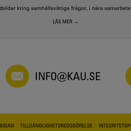
utbildar kring samhällsviktiga frågor, i nära samarbet
LÄS MER
INFO@KAU.SE
SIDAN
TILLGÄNGLIGHETSREDOGÖRELSE
INTEGRITETSP