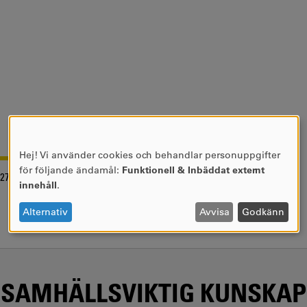
Hej! Vi använder cookies och behandlar personuppgifter
ANVÄNDNING
för följande ändamål:
Funktionell & Inbäddat externt
-27
AV
innehåll
.
PERSONUPPGIFTER
OCH
Alternativ
Avvisa
Godkänn
COOKIES
SAMHÄLLSVIKTIG KUNSKAP