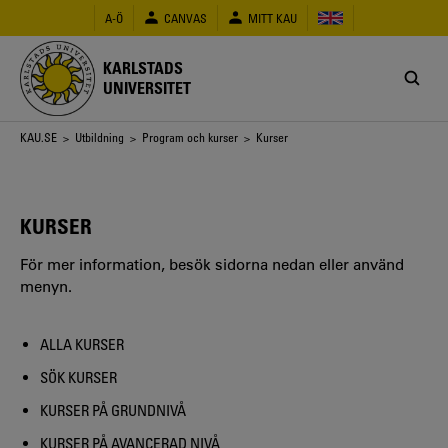
Hoppa
A-Ö
CANVAS
MITT KAU
till
huvudinnehåll
KARLSTADS
UNIVERSITET
Länkstig
KAU.SE
>
Utbildning
>
Program och kurser
> Kurser
KURSER
För mer information, besök sidorna nedan eller använd
menyn.
ALLA KURSER
SÖK KURSER
KURSER PÅ GRUNDNIVÅ
KURSER PÅ AVANCERAD NIVÅ