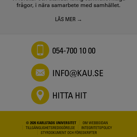
frågor, i nära samarbete med samhället.
LÄS MER
054-700 10 00
INFO@KAU.SE
HITTA HIT
© 2026 KARLSTADS UNIVERSITET
OM WEBBSIDAN
TILLGÄNGLIGHETSREDOGÖRELSE
INTEGRITETSPOLICY
STYRDOKUMENT OCH FÖRESKRIFTER