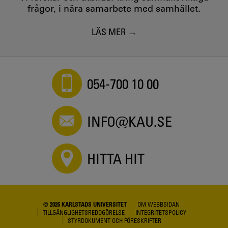
frågor, i nära samarbete med samhället.
LÄS MER
054-700 10 00
INFO@KAU.SE
HITTA HIT
© 2026 KARLSTADS UNIVERSITET
OM WEBBSIDAN
TILLGÄNGLIGHETSREDOGÖRELSE
INTEGRITETSPOLICY
STYRDOKUMENT OCH FÖRESKRIFTER