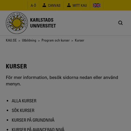
Hoppa
A-Ö
CANVAS
MITT KAU
till
huvudinnehåll
KARLSTADS
UNIVERSITET
Länkstig
KAU.SE
>
Utbildning
>
Program och kurser
> Kurser
KURSER
För mer information, besök sidorna nedan eller använd
menyn.
ALLA KURSER
SÖK KURSER
KURSER PÅ GRUNDNIVÅ
KURSER PÅ AVANCERAD NIVÅ