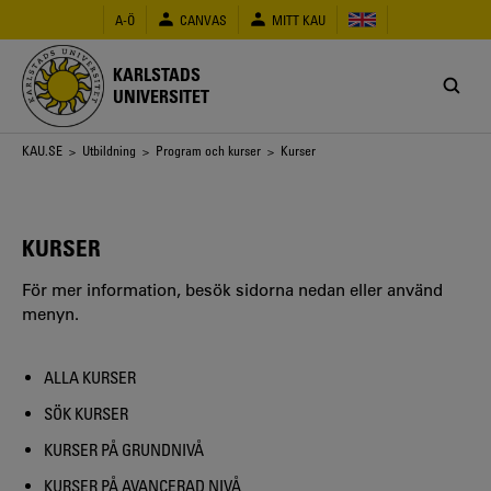
Hoppa
A-Ö
CANVAS
MITT KAU
till
huvudinnehåll
KARLSTADS
UNIVERSITET
Länkstig
KAU.SE
>
Utbildning
>
Program och kurser
> Kurser
KURSER
För mer information, besök sidorna nedan eller använd
menyn.
ALLA KURSER
SÖK KURSER
KURSER PÅ GRUNDNIVÅ
KURSER PÅ AVANCERAD NIVÅ