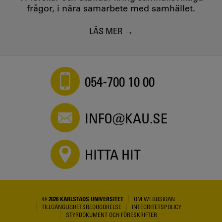
frågor, i nära samarbete med samhället.
LÄS MER
054-700 10 00
INFO@KAU.SE
HITTA HIT
© 2026 KARLSTADS UNIVERSITET
OM WEBBSIDAN
TILLGÄNGLIGHETSREDOGÖRELSE
INTEGRITETSPOLICY
STYRDOKUMENT OCH FÖRESKRIFTER