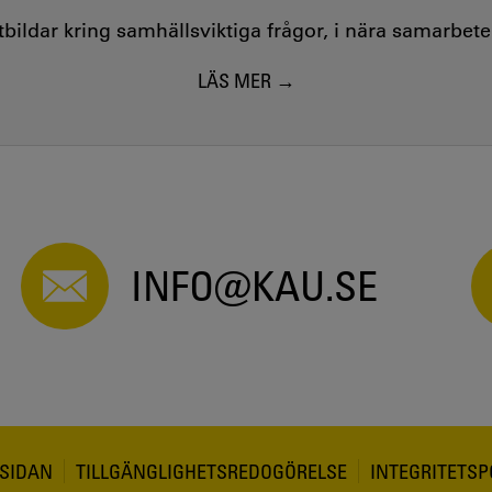
utbildar kring samhällsviktiga frågor, i nära samarbet
LÄS MER
INFO@KAU.SE
SIDAN
TILLGÄNGLIGHETSREDOGÖRELSE
INTEGRITETSP