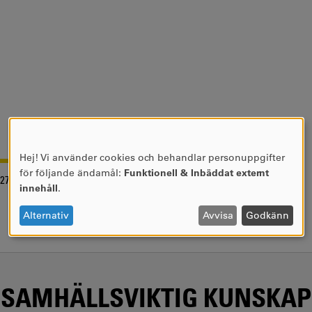
Hej! Vi använder cookies och behandlar personuppgifter
ANVÄNDNING
för följande ändamål:
Funktionell & Inbäddat externt
-27
AV
innehåll
.
PERSONUPPGIFTER
OCH
Alternativ
Avvisa
Godkänn
COOKIES
SAMHÄLLSVIKTIG KUNSKAP