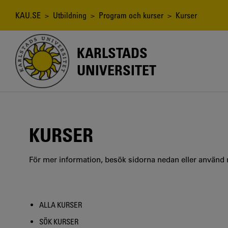
Hoppa
till
Länkstig
KAU.SE
>
Utbildning
>
Program och kurser
> Kurser
huvudinnehåll
KARLSTADS
UNIVERSITET
KURSER
För mer information, besök sidorna nedan eller använd
ALLA KURSER
SÖK KURSER