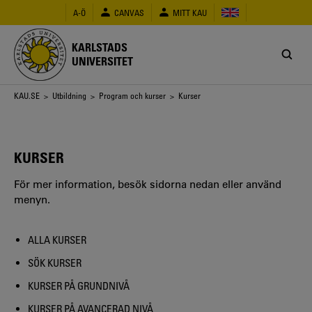
Hoppa
A-Ö
CANVAS
MITT KAU
till
huvudinnehåll
KARLSTADS
UNIVERSITET
Länkstig
KAU.SE
>
Utbildning
>
Program och kurser
> Kurser
KURSER
För mer information, besök sidorna nedan eller använd
menyn.
ALLA KURSER
SÖK KURSER
KURSER PÅ GRUNDNIVÅ
KURSER PÅ AVANCERAD NIVÅ