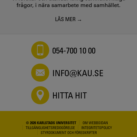
frågor, i nära samarbete med samhället.
LÄS MER
054-700 10 00
INFO@KAU.SE
HITTA HIT
© 2026 KARLSTADS UNIVERSITET
OM WEBBSIDAN
TILLGÄNGLIGHETSREDOGÖRELSE
INTEGRITETSPOLICY
STYRDOKUMENT OCH FÖRESKRIFTER