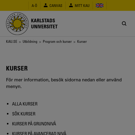
Hoppa
A-Ö
CANVAS
MITT KAU
till
huvudinnehåll
KARLSTADS
UNIVERSITET
Länkstig
KAU.SE
>
Utbildning
>
Program och kurser
> Kurser
KURSER
För mer information, besök sidorna nedan eller använd
menyn.
ALLA KURSER
SÖK KURSER
KURSER PÅ GRUNDNIVÅ
KURSER PÅ AVANCERAD NIVÅ