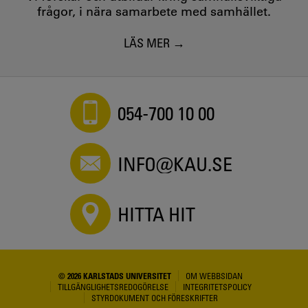
frågor, i nära samarbete med samhället.
LÄS MER
054-700 10 00
INFO@KAU.SE
HITTA HIT
© 2026 KARLSTADS UNIVERSITET
OM WEBBSIDAN
TILLGÄNGLIGHETSREDOGÖRELSE
INTEGRITETSPOLICY
STYRDOKUMENT OCH FÖRESKRIFTER