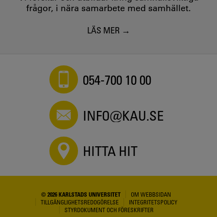
frågor, i nära samarbete med samhället.
LÄS MER
054-700 10 00
INFO@KAU.SE
HITTA HIT
© 2026 KARLSTADS UNIVERSITET
OM WEBBSIDAN
TILLGÄNGLIGHETSREDOGÖRELSE
INTEGRITETSPOLICY
STYRDOKUMENT OCH FÖRESKRIFTER