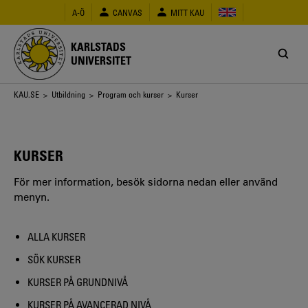
Hoppa
A-Ö
CANVAS
MITT KAU
till
huvudinnehåll
KARLSTADS
UNIVERSITET
Länkstig
KAU.SE
>
Utbildning
>
Program och kurser
> Kurser
KURSER
För mer information, besök sidorna nedan eller använd
menyn.
ALLA KURSER
SÖK KURSER
KURSER PÅ GRUNDNIVÅ
KURSER PÅ AVANCERAD NIVÅ