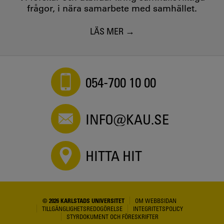
frågor, i nära samarbete med samhället.
LÄS MER
054-700 10 00
INFO@KAU.SE
HITTA HIT
© 2026 KARLSTADS UNIVERSITET
OM WEBBSIDAN
TILLGÄNGLIGHETSREDOGÖRELSE
INTEGRITETSPOLICY
STYRDOKUMENT OCH FÖRESKRIFTER