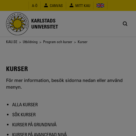
Hoppa
A-Ö
CANVAS
MITT KAU
till
huvudinnehåll
KARLSTADS
UNIVERSITET
Länkstig
KAU.SE
>
Utbildning
>
Program och kurser
> Kurser
KURSER
För mer information, besök sidorna nedan eller använd
menyn.
ALLA KURSER
SÖK KURSER
KURSER PÅ GRUNDNIVÅ
KURSER PÅ AVANCERAD NIVÅ