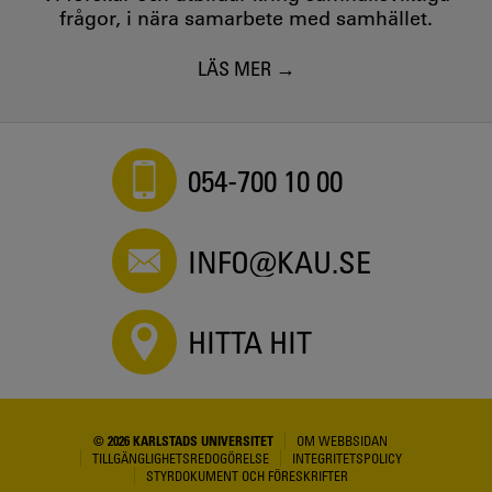
frågor, i nära samarbete med samhället.
LÄS MER
054-700 10 00
INFO@KAU.SE
HITTA HIT
© 2026 KARLSTADS UNIVERSITET
OM WEBBSIDAN
TILLGÄNGLIGHETSREDOGÖRELSE
INTEGRITETSPOLICY
STYRDOKUMENT OCH FÖRESKRIFTER