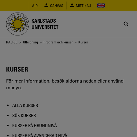
Hoppa
A-Ö
CANVAS
MITT KAU
till
huvudinnehåll
KARLSTADS
UNIVERSITET
Länkstig
KAU.SE
>
Utbildning
>
Program och kurser
> Kurser
KURSER
För mer information, besök sidorna nedan eller använd
menyn.
ALLA KURSER
SÖK KURSER
KURSER PÅ GRUNDNIVÅ
KURSER PÅ AVANCERAD NIVÅ