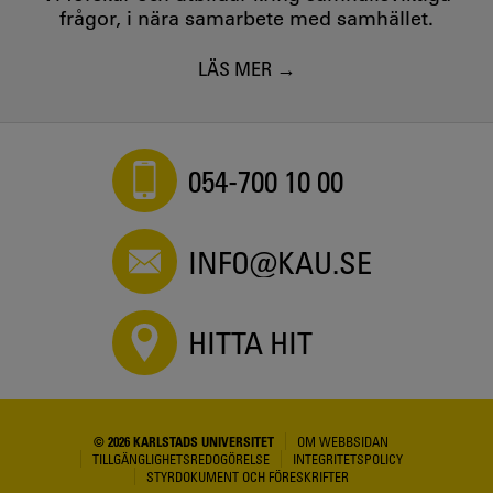
frågor, i nära samarbete med samhället.
LÄS MER
054-700 10 00
INFO@KAU.SE
HITTA HIT
© 2026 KARLSTADS UNIVERSITET
OM WEBBSIDAN
TILLGÄNGLIGHETSREDOGÖRELSE
INTEGRITETSPOLICY
STYRDOKUMENT OCH FÖRESKRIFTER