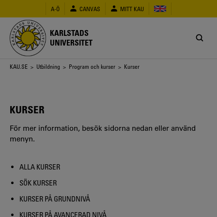
Hoppa
A-Ö
CANVAS
MITT KAU
till
huvudinnehåll
KARLSTADS
UNIVERSITET
Länkstig
KAU.SE
>
Utbildning
>
Program och kurser
> Kurser
KURSER
För mer information, besök sidorna nedan eller använd
menyn.
ALLA KURSER
SÖK KURSER
KURSER PÅ GRUNDNIVÅ
KURSER PÅ AVANCERAD NIVÅ