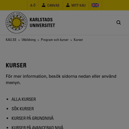
Hoppa
A-Ö
CANVAS
MITT KAU
till
huvudinnehåll
KARLSTADS
UNIVERSITET
Länkstig
KAU.SE
>
Utbildning
>
Program och kurser
> Kurser
KURSER
För mer information, besök sidorna nedan eller använd
menyn.
ALLA KURSER
SÖK KURSER
KURSER PÅ GRUNDNIVÅ
KURSER PÅ AVANCERAD NIVÅ