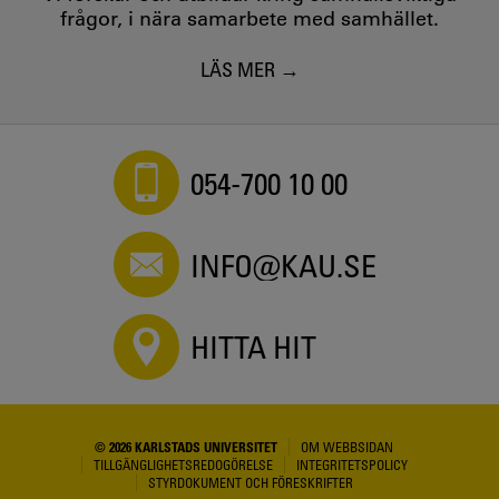
frågor, i nära samarbete med samhället.
LÄS MER
054-700 10 00
INFO@KAU.SE
HITTA HIT
© 2026 KARLSTADS UNIVERSITET
OM WEBBSIDAN
TILLGÄNGLIGHETSREDOGÖRELSE
INTEGRITETSPOLICY
STYRDOKUMENT OCH FÖRESKRIFTER